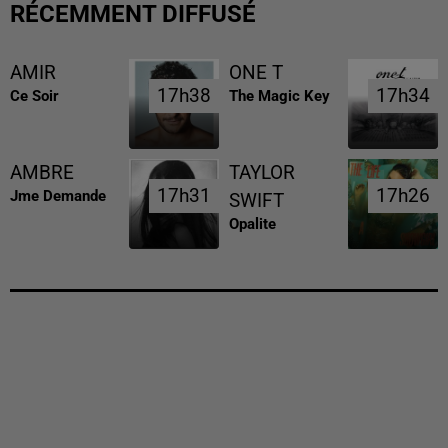
RÉCEMMENT DIFFUSÉ
AMIR
ONE T
17h38
17h38
17h34
17h34
Ce Soir
The Magic Key
AMBRE
TAYLOR
17h31
17h31
17h26
17h26
Jme Demande
SWIFT
Opalite