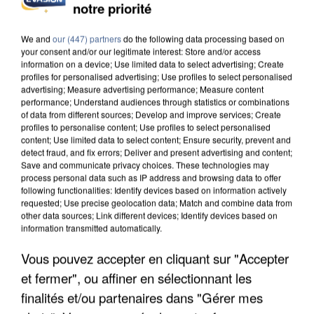
notre priorité
L’UN DES FONDATEURS SUPPOSÉS DE LA DZ
MAFIA INTERPELLÉ EN ALGÉRIE
We and
our (447) partners
do the following data processing based on
your consent and/or our legitimate interest: Store and/or access
information on a device; Use limited data to select advertising; Create
profiles for personalised advertising; Use profiles to select personalised
advertising; Measure advertising performance; Measure content
performance; Understand audiences through statistics or combinations
of data from different sources; Develop and improve services; Create
profiles to personalise content; Use profiles to select personalised
content; Use limited data to select content; Ensure security, prevent and
detect fraud, and fix errors; Deliver and present advertising and content;
Save and communicate privacy choices. These technologies may
process personal data such as IP address and browsing data to offer
following functionalities: Identify devices based on information actively
requested; Use precise geolocation data; Match and combine data from
other data sources; Link different devices; Identify devices based on
information transmitted automatically.
Vous pouvez accepter en cliquant sur "Accepter
et fermer", ou affiner en sélectionnant les
UN SECOND CADRE DE LA DZ MAFIA
INTERPELLÉ EN ALGÉRIE
finalités et/ou partenaires dans "Gérer mes