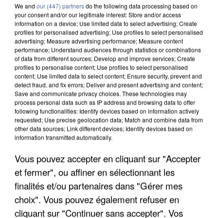
We and
our (447) partners
do the following data processing based on
your consent and/or our legitimate interest: Store and/or access
information on a device; Use limited data to select advertising; Create
profiles for personalised advertising; Use profiles to select personalised
advertising; Measure advertising performance; Measure content
performance; Understand audiences through statistics or combinations
of data from different sources; Develop and improve services; Create
profiles to personalise content; Use profiles to select personalised
content; Use limited data to select content; Ensure security, prevent and
detect fraud, and fix errors; Deliver and present advertising and content;
Save and communicate privacy choices. These technologies may
process personal data such as IP address and browsing data to offer
following functionalities: Identify devices based on information actively
requested; Use precise geolocation data; Match and combine data from
other data sources; Link different devices; Identify devices based on
information transmitted automatically.
APRÈS TOUTES CES CANICULES, LES REFUGES
Vous pouvez accepter en cliquant sur "Accepter
DE FAUNE SAUVAGE SONT...
et fermer", ou affiner en sélectionnant les
finalités et/ou partenaires dans "Gérer mes
choix". Vous pouvez également refuser en
cliquant sur "Continuer sans accepter". Vos