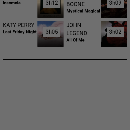
3h12
3h12
3h09
3h09
Insomnie
BOONE
Mystical Magical
KATY PERRY
JOHN
3h05
3h05
3h02
3h02
Last Friday Night
LEGEND
All Of Me