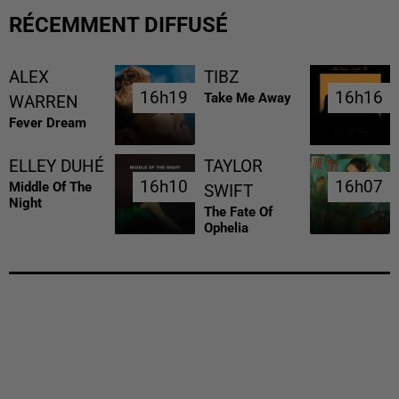
RÉCEMMENT DIFFUSÉ
ALEX
TIBZ
16h19
16h19
16h16
16h16
Take Me Away
WARREN
Fever Dream
ELLEY DUHÉ
TAYLOR
16h10
16h10
16h07
16h07
Middle Of The
SWIFT
Night
The Fate Of
Ophelia