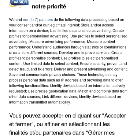
notre priorité
L’UN DES FONDATEURS SUPPOSÉS DE LA DZ
MAFIA INTERPELLÉ EN ALGÉRIE
We and
our (447) partners
do the following data processing based on
your consent and/or our legitimate interest: Store and/or access
information on a device; Use limited data to select advertising; Create
profiles for personalised advertising; Use profiles to select personalised
advertising; Measure advertising performance; Measure content
performance; Understand audiences through statistics or combinations
of data from different sources; Develop and improve services; Create
profiles to personalise content; Use profiles to select personalised
content; Use limited data to select content; Ensure security, prevent and
detect fraud, and fix errors; Deliver and present advertising and content;
Save and communicate privacy choices. These technologies may
process personal data such as IP address and browsing data to offer
following functionalities: Identify devices based on information actively
requested; Use precise geolocation data; Match and combine data from
other data sources; Link different devices; Identify devices based on
information transmitted automatically.
Vous pouvez accepter en cliquant sur "Accepter
et fermer", ou affiner en sélectionnant les
UN SECOND CADRE DE LA DZ MAFIA
finalités et/ou partenaires dans "Gérer mes
INTERPELLÉ EN ALGÉRIE