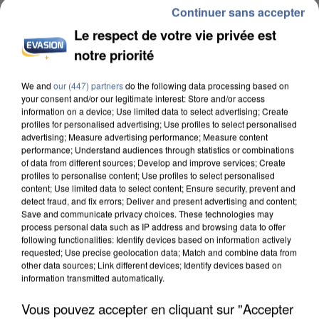
Continuer sans accepter
Le respect de votre vie privée est
notre priorité
We and
our (447) partners
do the following data processing based on
your consent and/or our legitimate interest: Store and/or access
INCENDIES : L’ÎLE-DE-FRANCE LANCE UN ÉLAN
information on a device; Use limited data to select advertising; Create
DE SOLIDARITÉ AVEC LES...
profiles for personalised advertising; Use profiles to select personalised
advertising; Measure advertising performance; Measure content
performance; Understand audiences through statistics or combinations
of data from different sources; Develop and improve services; Create
profiles to personalise content; Use profiles to select personalised
content; Use limited data to select content; Ensure security, prevent and
detect fraud, and fix errors; Deliver and present advertising and content;
Save and communicate privacy choices. These technologies may
process personal data such as IP address and browsing data to offer
following functionalities: Identify devices based on information actively
requested; Use precise geolocation data; Match and combine data from
other data sources; Link different devices; Identify devices based on
information transmitted automatically.
Vous pouvez accepter en cliquant sur "Accepter