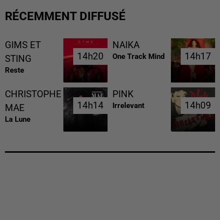
RÉCEMMENT DIFFUSÉ
GIMS ET
NAIKA
14h20
14h20
14h17
14h17
One Track Mind
STING
Reste
CHRISTOPHE
PINK
14h14
14h14
14h09
14h09
Irrelevant
MAE
La Lune