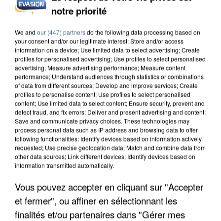
notre priorité
UN SECOND CADRE DE LA DZ MAFIA
INTERPELLÉ EN ALGÉRIE
We and
our (447) partners
do the following data processing based on
your consent and/or our legitimate interest: Store and/or access
information on a device; Use limited data to select advertising; Create
profiles for personalised advertising; Use profiles to select personalised
advertising; Measure advertising performance; Measure content
performance; Understand audiences through statistics or combinations
of data from different sources; Develop and improve services; Create
profiles to personalise content; Use profiles to select personalised
content; Use limited data to select content; Ensure security, prevent and
detect fraud, and fix errors; Deliver and present advertising and content;
Save and communicate privacy choices. These technologies may
process personal data such as IP address and browsing data to offer
following functionalities: Identify devices based on information actively
requested; Use precise geolocation data; Match and combine data from
other data sources; Link different devices; Identify devices based on
information transmitted automatically.
Vous pouvez accepter en cliquant sur "Accepter
et fermer", ou affiner en sélectionnant les
UNE TOURISTE DE L’OISE EMPORTÉE PAR UNE
finalités et/ou partenaires dans "Gérer mes
COULÉE DE BOUE EN HAUTE-SAVOIE