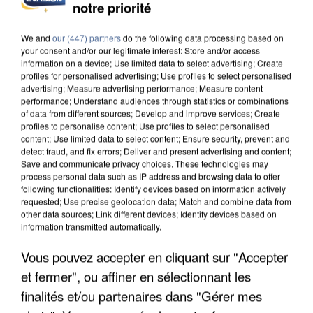
notre priorité
We and
our (447) partners
do the following data processing based on
your consent and/or our legitimate interest: Store and/or access
information on a device; Use limited data to select advertising; Create
profiles for personalised advertising; Use profiles to select personalised
advertising; Measure advertising performance; Measure content
performance; Understand audiences through statistics or combinations
of data from different sources; Develop and improve services; Create
profiles to personalise content; Use profiles to select personalised
content; Use limited data to select content; Ensure security, prevent and
detect fraud, and fix errors; Deliver and present advertising and content;
Save and communicate privacy choices. These technologies may
process personal data such as IP address and browsing data to offer
following functionalities: Identify devices based on information actively
requested; Use precise geolocation data; Match and combine data from
other data sources; Link different devices; Identify devices based on
information transmitted automatically.
UN SECOND CADRE DE LA DZ MAFIA
Vous pouvez accepter en cliquant sur "Accepter
INTERPELLÉ EN ALGÉRIE
et fermer", ou affiner en sélectionnant les
finalités et/ou partenaires dans "Gérer mes