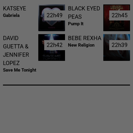
KATSEYE
BLACK EYED
22h49
22h49
22h45
22h45
Gabriela
PEAS
Pump It
DAVID
BEBE REXHA
22h42
22h42
22h39
22h39
New Religion
GUETTA &
JENNIFER
LOPEZ
Save Me Tonight