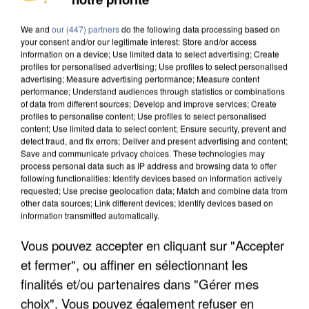
MAFIA INTERPELLÉ EN ALGÉRIE
We and
our (447) partners
do the following data processing based on
your consent and/or our legitimate interest: Store and/or access
information on a device; Use limited data to select advertising; Create
profiles for personalised advertising; Use profiles to select personalised
advertising; Measure advertising performance; Measure content
performance; Understand audiences through statistics or combinations
of data from different sources; Develop and improve services; Create
profiles to personalise content; Use profiles to select personalised
content; Use limited data to select content; Ensure security, prevent and
detect fraud, and fix errors; Deliver and present advertising and content;
Save and communicate privacy choices. These technologies may
process personal data such as IP address and browsing data to offer
following functionalities: Identify devices based on information actively
requested; Use precise geolocation data; Match and combine data from
other data sources; Link different devices; Identify devices based on
information transmitted automatically.
Vous pouvez accepter en cliquant sur "Accepter
UN SECOND CADRE DE LA DZ MAFIA
et fermer", ou affiner en sélectionnant les
INTERPELLÉ EN ALGÉRIE
finalités et/ou partenaires dans "Gérer mes
choix". Vous pouvez également refuser en