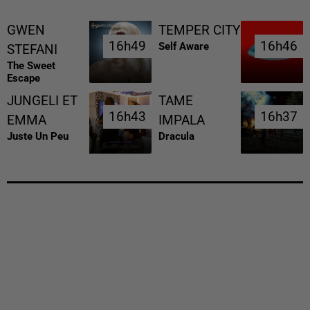
GWEN
TEMPER CITY
16h49
16h49
16h46
16h46
Self Aware
STEFANI
The Sweet
Escape
JUNGELI ET
TAME
16h43
16h43
16h37
16h37
EMMA
IMPALA
Juste Un Peu
Dracula