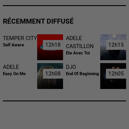
RÉCEMMENT DIFFUSÉ
TEMPER CITY
ADELE
12h18
12h18
12h15
12h15
Self Aware
CASTILLON
Ete Avec Toi
ADELE
DJO
12h08
12h08
12h05
12h05
Easy On Me
End Of Beginning