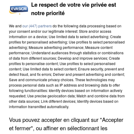
Le respect de votre vie privée est
notre priorité
UNE TOURISTE DE L’OISE EMPORTÉE PAR UNE
We and
our (447) partners
do the following data processing based on
COULÉE DE BOUE EN HAUTE-SAVOIE
your consent and/or our legitimate interest: Store and/or access
information on a device; Use limited data to select advertising; Create
profiles for personalised advertising; Use profiles to select personalised
advertising; Measure advertising performance; Measure content
performance; Understand audiences through statistics or combinations
of data from different sources; Develop and improve services; Create
profiles to personalise content; Use profiles to select personalised
content; Use limited data to select content; Ensure security, prevent and
detect fraud, and fix errors; Deliver and present advertising and content;
Save and communicate privacy choices. These technologies may
process personal data such as IP address and browsing data to offer
following functionalities: Identify devices based on information actively
requested; Use precise geolocation data; Match and combine data from
other data sources; Link different devices; Identify devices based on
information transmitted automatically.
Vous pouvez accepter en cliquant sur "Accepter
et fermer", ou affiner en sélectionnant les