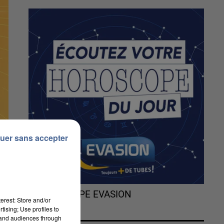
uer sans accepter
L'HOROSCOPE EVASION
erest: Store and/or
tising; Use profiles to
tand audiences through