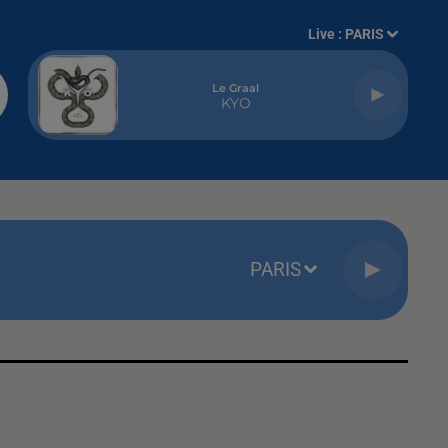
Live :
PARIS
Le Graal
KYO
PARIS