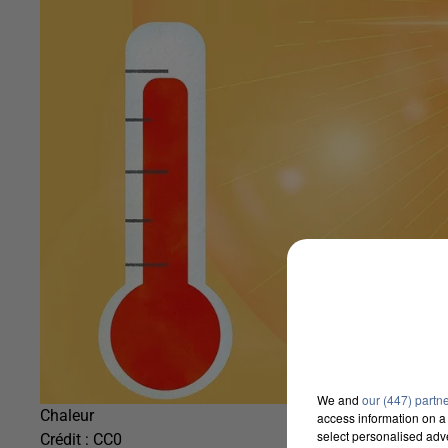
We and
our (447) partn
Chaleur
access information on a 
select personalised ad
Crédit :
CC0