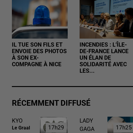
IL TUE SON FILS ET
INCENDIES : L’ÎLE-
ENVOIE DES PHOTOS
DE-FRANCE LANCE
À SON EX-
UN ÉLAN DE
COMPAGNE À NICE
SOLIDARITÉ AVEC
LES...
RÉCEMMENT DIFFUSÉ
KYO
LADY
17h29
17h29
17h25
17h25
Le Graal
GAGA