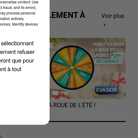
personalise content; Use
 fraud, and fix errors;
 may process personal
ACTUELLEMENT À
Voir plus
mation actively
GAGNER
vices; Identify devices
 sélectionnant
lement refuser
ge
eront que pour
nt à tout
TOURNEZ LA ROUE DE L'ÉTÉ !