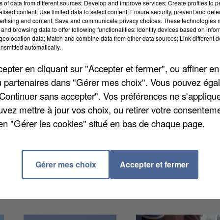
ns of data from different sources; Develop and improve services; Create profiles to 
alised content; Use limited data to select content; Ensure security, prevent and detect
ertising and content; Save and communicate privacy choices. These technologies
and browsing data to offer following functionalities: Identify devices based on infor
eolocation data; Match and combine data from other data sources; Link different de
nsmitted automatically.
 la Ville de Chartres mettent en place plusieurs
ées en soirée, entre 18 heures et 1 heure du matin. Le
pter en cliquant sur "Accepter et fermer", ou affiner en
sonnes vulnérables inscrites sur son registre. Par
/ou partenaires dans "Gérer mes choix". Vous pouvez éga
ises à des restrictions d'eau : arrosage, remplissa
"Continuer sans accepter". Vos préférences ne s'appliqu
nt interdits.
uvez mettre à jour vos choix, ou retirer votre consenteme
en "Gérer les cookies" situé en bas de chaque page.
Gérer mes choix
Accepter et fermer