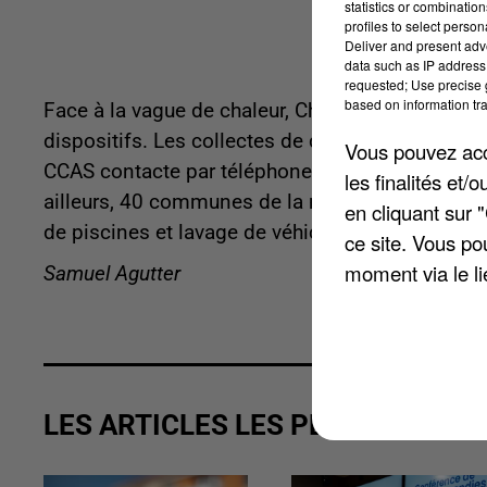
statistics or combinatio
profiles to select person
Deliver and present adv
data such as IP address 
requested; Use precise g
based on information tra
Face à la vague de chaleur, Chartres métropole et
dispositifs. Les collectes de déchets sont décal
Vous pouvez acce
CCAS contacte par téléphone les quelque 150 per
les finalités et
ailleurs, 40 communes de la métropole sont soum
en cliquant sur 
de piscines et lavage de véhicules sont notamme
ce site. Vous po
moment via le li
Samuel Agutter
LES ARTICLES LES PLUS VUS