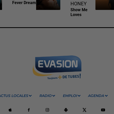
Fever Dream
HONEY
Show Me
Loves
ACTUS LOCALES
RADIO
EMPLOI
AGENDA