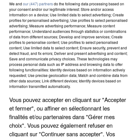
We and
our (447) partners
do the following data processing based on
your consent and/or our legitimate interest: Store and/or access
information on a device; Use limited data to select advertising; Create
profiles for personalised advertising; Use profiles to select personalised
advertising; Measure advertising performance; Measure content
performance; Understand audiences through statistics or combinations
of data from different sources; Develop and improve services; Create
profiles to personalise content; Use profiles to select personalised
content; Use limited data to select content; Ensure security, prevent and
detect fraud, and fix errors; Deliver and present advertising and content;
Save and communicate privacy choices. These technologies may
process personal data such as IP address and browsing data to offer
following functionalities: Identify devices based on information actively
requested; Use precise geolocation data; Match and combine data from
other data sources; Link different devices; Identify devices based on
information transmitted automatically.
APRÈS TOUTES CES CANICULES, LES REFUGES
Vous pouvez accepter en cliquant sur "Accepter
DE FAUNE SAUVAGE SONT...
et fermer", ou affiner en sélectionnant les
finalités et/ou partenaires dans "Gérer mes
choix". Vous pouvez également refuser en
cliquant sur "Continuer sans accepter". Vos