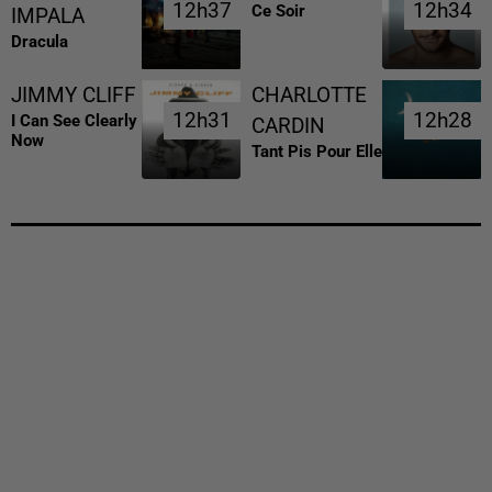
12h37
12h37
12h34
12h34
Ce Soir
IMPALA
Dracula
JIMMY CLIFF
CHARLOTTE
12h31
12h31
12h28
12h28
I Can See Clearly
CARDIN
Now
Tant Pis Pour Elle