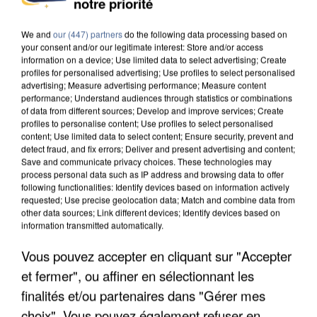
notre priorité
DE SOLIDARITÉ AVEC LES...
We and
our (447) partners
do the following data processing based on
your consent and/or our legitimate interest: Store and/or access
information on a device; Use limited data to select advertising; Create
profiles for personalised advertising; Use profiles to select personalised
advertising; Measure advertising performance; Measure content
performance; Understand audiences through statistics or combinations
of data from different sources; Develop and improve services; Create
profiles to personalise content; Use profiles to select personalised
content; Use limited data to select content; Ensure security, prevent and
detect fraud, and fix errors; Deliver and present advertising and content;
Save and communicate privacy choices. These technologies may
process personal data such as IP address and browsing data to offer
following functionalities: Identify devices based on information actively
requested; Use precise geolocation data; Match and combine data from
other data sources; Link different devices; Identify devices based on
information transmitted automatically.
Vous pouvez accepter en cliquant sur "Accepter
APRÈS TOUTES CES CANICULES, LES REFUGES
et fermer", ou affiner en sélectionnant les
DE FAUNE SAUVAGE SONT...
finalités et/ou partenaires dans "Gérer mes
choix". Vous pouvez également refuser en