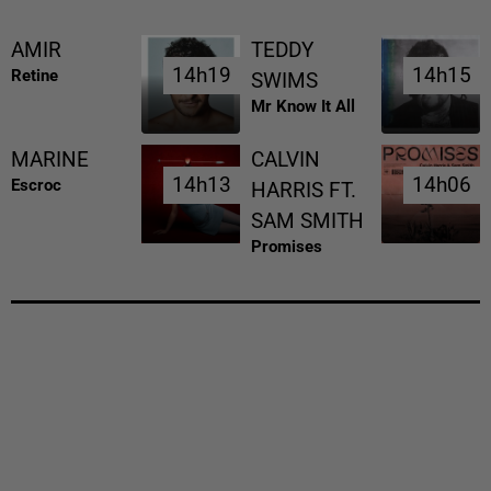
AMIR
TEDDY
14h19
14h19
14h15
14h15
Retine
SWIMS
Mr Know It All
MARINE
CALVIN
14h13
14h13
14h06
14h06
Escroc
HARRIS FT.
SAM SMITH
Promises