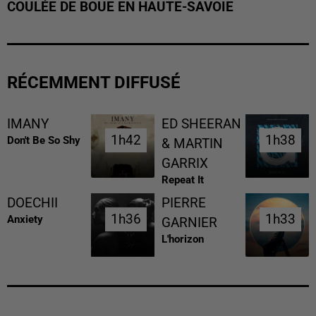
COULÉE DE BOUE EN HAUTE-SAVOIE
RÉCEMMENT DIFFUSÉ
IMANY
ED SHEERAN
1h42
1h42
1h38
1h38
Don't Be So Shy
& MARTIN
GARRIX
Repeat It
DOECHII
PIERRE
1h36
1h36
1h33
1h33
Anxiety
GARNIER
L'horizon