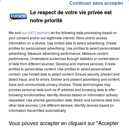
Continuer sans accepter
Le respect de votre vie privée est
notre priorité
L’UN DES FONDATEURS SUPPOSÉS DE LA DZ
We and
our (447) partners
do the following data processing based on
your consent and/or our legitimate interest: Store and/or access
MAFIA INTERPELLÉ EN ALGÉRIE
information on a device; Use limited data to select advertising; Create
profiles for personalised advertising; Use profiles to select personalised
advertising; Measure advertising performance; Measure content
performance; Understand audiences through statistics or combinations
of data from different sources; Develop and improve services; Create
profiles to personalise content; Use profiles to select personalised
content; Use limited data to select content; Ensure security, prevent and
detect fraud, and fix errors; Deliver and present advertising and content;
Save and communicate privacy choices. These technologies may
process personal data such as IP address and browsing data to offer
following functionalities: Identify devices based on information actively
requested; Use precise geolocation data; Match and combine data from
other data sources; Link different devices; Identify devices based on
information transmitted automatically.
Vous pouvez accepter en cliquant sur "Accepter