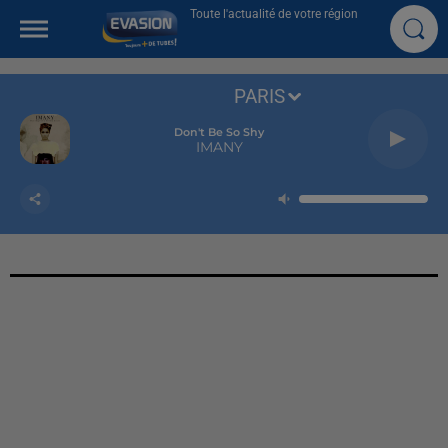
Toute l'actualité de votre région
PARIS
Don't Be So Shy
IMANY