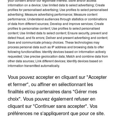
your consent and/or our legitimate interest: Store and/or access
information on a device; Use limited data to select advertising; Create
profiles for personalised advertising; Use profiles to select personalised
advertising; Measure advertising performance; Measure content
performance; Understand audiences through statistics or combinations
of data from different sources; Develop and improve services; Create
profiles to personalise content; Use profiles to select personalised
content; Use limited data to select content; Ensure security, prevent and
detect fraud, and fix errors; Deliver and present advertising and content;
Save and communicate privacy choices. These technologies may
process personal data such as IP address and browsing data to offer
following functionalities: Identify devices based on information actively
requested; Use precise geolocation data; Match and combine data from
other data sources; Link different devices; Identify devices based on
UN SECOND CADRE DE LA DZ MAFIA
information transmitted automatically.
INTERPELLÉ EN ALGÉRIE
Vous pouvez accepter en cliquant sur "Accepter
et fermer", ou affiner en sélectionnant les
finalités et/ou partenaires dans "Gérer mes
choix". Vous pouvez également refuser en
cliquant sur "Continuer sans accepter". Vos
préférences ne s'appliqueront que pour ce site.