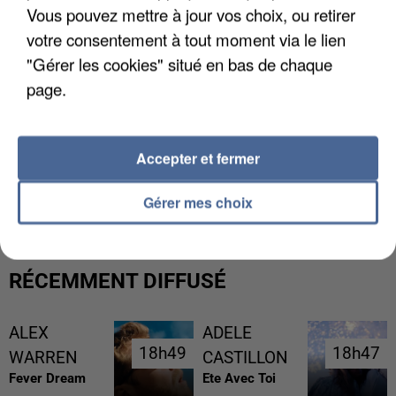
Vous pouvez mettre à jour vos choix, ou retirer
votre consentement à tout moment via le lien
"Gérer les cookies" situé en bas de chaque
page.
Accepter et fermer
UNE TOURISTE DE L’OISE EMPORTÉE PAR UNE
COULÉE DE BOUE EN HAUTE-SAVOIE
Gérer mes choix
RÉCEMMENT DIFFUSÉ
ALEX
ADELE
18h49
18h49
18h47
18h47
WARREN
CASTILLON
Fever Dream
Ete Avec Toi