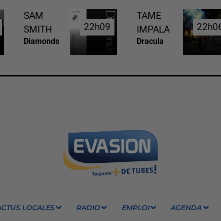
SAM
TAME
22h09
22h09
22h0
22h0
SMITH
IMPALA
Diamonds
Dracula
ACTUS LOCALES
RADIO
EMPLOI
AGENDA