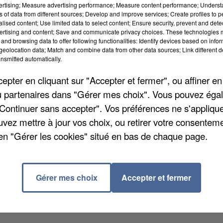
vertising; Measure advertising performance; Measure content performance; Unders
ns of data from different sources; Develop and improve services; Create profiles to 
alised content; Use limited data to select content; Ensure security, prevent and detect
ertising and content; Save and communicate privacy choices. These technologies
and browsing data to offer following functionalities: Identify devices based on infor
eolocation data; Match and combine data from other data sources; Link different de
nsmitted automatically.
ent des traces de perfluorés. Ces produits chimiques
objets comme des meubles, des ustensiles de cuisine 
pter en cliquant sur "Accepter et fermer", ou affiner en
ent pratiquement pas, y compris lorsqu'ils sont rejet
/ou partenaires dans "Gérer mes choix". Vous pouvez éga
Project, cité par
Le Monde
. Cet organisme a recensé
"Continuer sans accepter". Vos préférences ne s'appliqu
ne concentration de perfluorés dangereuse pour la
uvez mettre à jour vos choix, ou retirer votre consenteme
g) par litre. L'Yvette, à Chevreuse, affiche par
en "Gérer les cookies" situé en bas de chaque page.
émy-lès-Chevreuse.
Gérer mes choix
Accepter et fermer