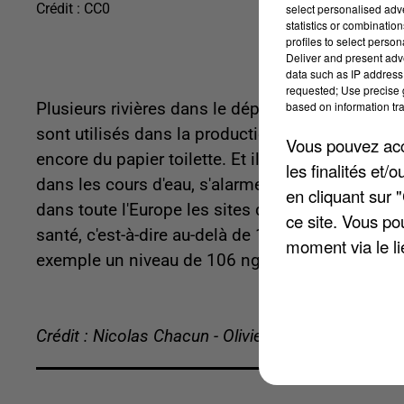
Crédit :
CC0
select personalised ad
statistics or combinatio
profiles to select person
Deliver and present adv
data such as IP address 
requested; Use precise g
based on information tra
Plusieurs rivières dans le département contienn
sont utilisés dans la production de milliers d'
Vous pouvez acce
encore du papier toilette. Et ils ne se décompos
les finalités et
dans les cours d'eau, s'alarme Forever Pollution 
en cliquant sur 
dans toute l'Europe les sites qui présentaient u
ce site. Vous po
santé, c'est-à-dire au-delà de 100 nanogrammes (n
moment via le li
exemple un niveau de 106 ng et 86 ng à Saint-R
Crédit : Nicolas Chacun - Olivier Doyen