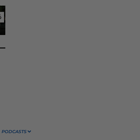
6
6
PODCASTS