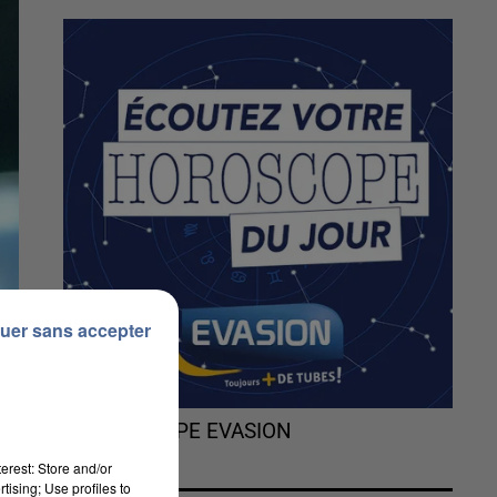
uer sans accepter
L'HOROSCOPE EVASION
erest: Store and/or
tising; Use profiles to