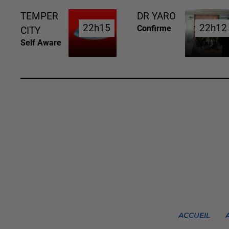
TEMPER
DR YARO
22h15
22h15
22h12
22h12
Confirme
CITY
Self Aware
ACCUEIL