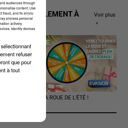
tand audiences through
personalise content; Use
ACTUELLEMENT À
 fraud, and fix errors;
Voir plus
 may process personal
GAGNER
mation actively
vices; Identify devices
ou
 sélectionnant
és
lement refuser
eront que pour
nt à tout
TOURNEZ LA ROUE DE L'ÉTÉ !