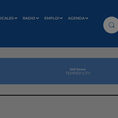
OCALES
RADIO
EMPLOI
AGENDA
Self Aware
TEMPER CITY