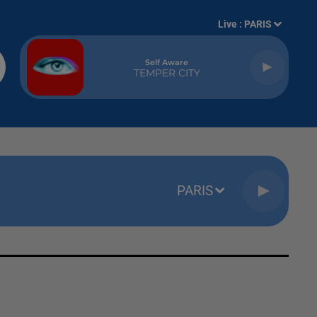
Live :
PARIS
Self Aware
TEMPER CITY
PARIS