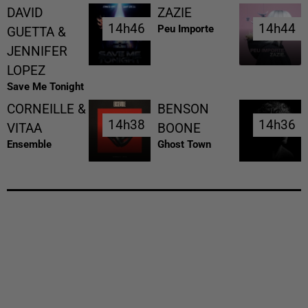
DAVID
ZAZIE
14h46
14h46
14h44
14h44
Peu Importe
GUETTA &
JENNIFER
LOPEZ
Save Me Tonight
CORNEILLE &
BENSON
14h38
14h38
14h36
14h36
VITAA
BOONE
Ensemble
Ghost Town