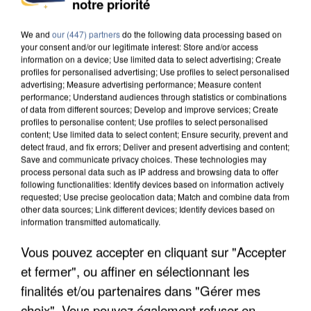
notre priorité
We and
our (447) partners
do the following data processing based on
your consent and/or our legitimate interest: Store and/or access
information on a device; Use limited data to select advertising; Create
profiles for personalised advertising; Use profiles to select personalised
advertising; Measure advertising performance; Measure content
performance; Understand audiences through statistics or combinations
of data from different sources; Develop and improve services; Create
profiles to personalise content; Use profiles to select personalised
content; Use limited data to select content; Ensure security, prevent and
detect fraud, and fix errors; Deliver and present advertising and content;
Save and communicate privacy choices. These technologies may
process personal data such as IP address and browsing data to offer
following functionalities: Identify devices based on information actively
requested; Use precise geolocation data; Match and combine data from
other data sources; Link different devices; Identify devices based on
information transmitted automatically.
UNE TOURISTE DE L’OISE EMPORTÉE PAR UNE
Vous pouvez accepter en cliquant sur "Accepter
COULÉE DE BOUE EN HAUTE-SAVOIE
et fermer", ou affiner en sélectionnant les
finalités et/ou partenaires dans "Gérer mes
choix". Vous pouvez également refuser en