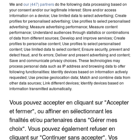
We and
our (447) partners
do the following data processing based on
your consent and/or our legitimate interest: Store and/or access
information on a device; Use limited data to select advertising; Create
profiles for personalised advertising; Use profiles to select personalised
advertising; Measure advertising performance; Measure content
performance; Understand audiences through statistics or combinations
of data from different sources; Develop and improve services; Create
profiles to personalise content; Use profiles to select personalised
content; Use limited data to select content; Ensure security, prevent and
detect fraud, and fix errors; Deliver and present advertising and content;
Save and communicate privacy choices. These technologies may
process personal data such as IP address and browsing data to offer
following functionalities: Identify devices based on information actively
requested; Use precise geolocation data; Match and combine data from
other data sources; Link different devices; Identify devices based on
APRÈS TOUTES CES CANICULES, LES REFUGES
information transmitted automatically.
DE FAUNE SAUVAGE SONT...
Vous pouvez accepter en cliquant sur "Accepter
et fermer", ou affiner en sélectionnant les
finalités et/ou partenaires dans "Gérer mes
choix". Vous pouvez également refuser en
cliquant sur "Continuer sans accepter". Vos