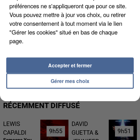
préférences ne s'appliqueront que pour ce site.
Vous pouvez mettre à jour vos choix, ou retirer
votre consentement à tout moment via le lien
"Gérer les cookies" situé en bas de chaque
page.
Accepter et fermer
L’UN DES FONDATEURS SUPPOSÉS DE LA DZ
MAFIA INTERPELLÉ EN ALGÉRIE
Gérer mes choix
RÉCEMMENT DIFFUSÉ
LEWIS
DAVID
9h55
9h55
9h51
9h51
CAPALDI
GUETTA &
Someone You