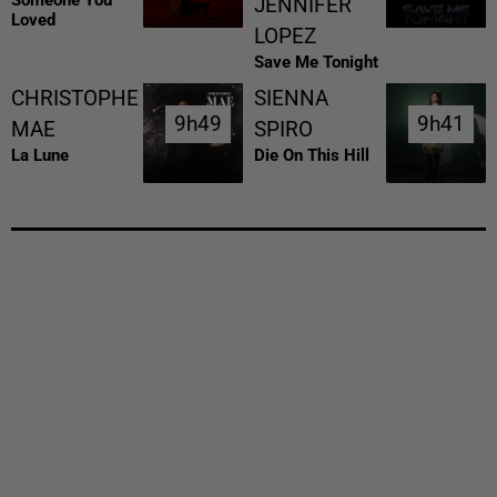
JENNIFER
Loved
LOPEZ
Save Me Tonight
CHRISTOPHE
SIENNA
9h49
9h49
9h41
9h41
MAE
SPIRO
La Lune
Die On This Hill