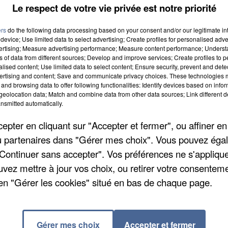
Le respect de votre vie privée est notre priorité
fait de la Fédération régionale des Chasseurs. Ses
vec le temps très sec, l'objectif est d'apporter de la
ers
do the following data processing based on your consent and/or our legitimate int
urront ainsi construire leurs nids. Dans les Hauts-de-
device; Use limited data to select advertising; Create profiles for personalised adver
vertising; Measure advertising performance; Measure content performance; Unders
ntés. La Région, l'Office français de la biodiversité 
ns of data from different sources; Develop and improve services; Create profiles to 
u financièrement cette initiative.
alised content; Use limited data to select content; Ensure security, prevent and detect
ertising and content; Save and communicate privacy choices. These technologies
and browsing data to offer following functionalities: Identify devices based on infor
eolocation data; Match and combine data from other data sources; Link different de
nsmitted automatically.
pter en cliquant sur "Accepter et fermer", ou affiner en
/ou partenaires dans "Gérer mes choix". Vous pouvez éga
"Continuer sans accepter". Vos préférences ne s'appliqu
uvez mettre à jour vos choix, ou retirer votre consenteme
en "Gérer les cookies" situé en bas de chaque page.
Gérer mes choix
Accepter et fermer