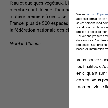
l'eau et quelques végétaux. L'initiative vient en 
membres ont décidé d'agir pour les hirondelles. A
We and
our (447) partn
matière première à ces oiseaux. Les volatiles po
access information on a 
select personalised ad
France, plus de 500 espaces boueux ont été impla
statistics or combinatio
la fédération nationale des chasseurs ont souten
profiles to select person
Deliver and present adv
data such as IP address 
Nicolas Chacun
requested; Use precise g
based on information tra
Vous pouvez acce
les finalités et
en cliquant sur 
ce site. Vous po
moment via le li