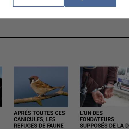
APRÈS TOUTES CES
L’UN DES
CANICULES, LES
FONDATEURS
REFUGES DE FAUNE
SUPPOSÉS DE LA D