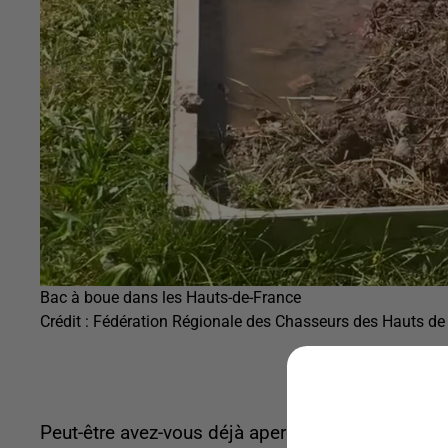
Bac à boue dans les Hauts-de-France
Crédit :
Fédération Régionale des Chasseurs des Hauts de
Peut-être avez-vous déjà aperçu ces drôles d'inst