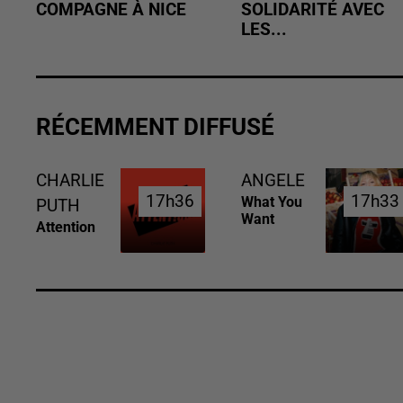
COMPAGNE À NICE
SOLIDARITÉ AVEC
LES...
RÉCEMMENT DIFFUSÉ
CHARLIE
ANGELE
17h36
17h36
17h33
17h33
What You
PUTH
Want
Attention