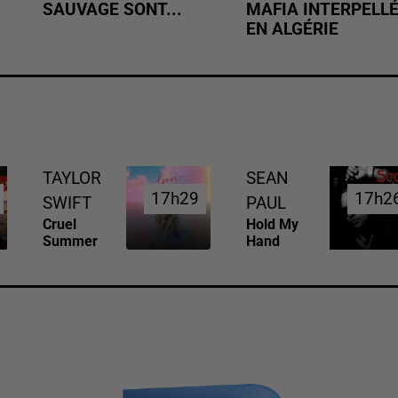
SAUVAGE SONT...
MAFIA INTERPELL
EN ALGÉRIE
TAYLOR
SEAN
17h29
17h29
17h2
17h2
SWIFT
PAUL
Cruel
Hold My
Summer
Hand