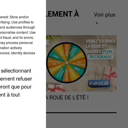
ACTUELLEMENT À
Voir plus
erest: Store and/or
GAGNER
tising; Use profiles to
tand audiences through
et
personalise content; Use
 fraud, and fix errors;
 may process personal
mation actively
vices; Identify devices
 sélectionnant
lement refuser
eront que pour
nt à tout
TOURNEZ LA ROUE DE L'ÉTÉ !