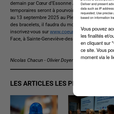
demain par Cœur d’Essonne Agglo à l’approche 
Deliver and present adv
data such as IP address 
temporaires seront à pourvoir pour assurer le b
requested; Use precise g
au 13 septembre 2025 au Plessis-Pâté. Scan des 
based on information tra
des bracelets, il faudra du monde pour encadrer 
Vous pouvez acce
inscrivez-vous sur
www.coeuressonne.fr
et rende
les finalités et
Face, à Sainte-Geneviève-des-Bois, muni de votr
en cliquant sur 
ce site. Vous po
moment via le li
Nicolas Chacun - Olivier Doyen
LES ARTICLES LES PLUS VUS