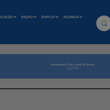
OCALES
RADIO
EMPLOI
AGENDA
Somebody That Used To Know
GOTYE