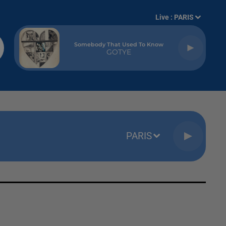
Live :
PARIS
Somebody That Used To Know
GOTYE
PARIS