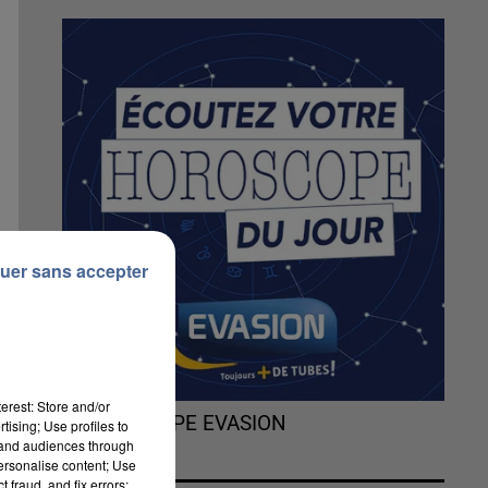
uer sans accepter
erest: Store and/or
L'HOROSCOPE EVASION
tising; Use profiles to
tand audiences through
personalise content; Use
 fraud, and fix errors;