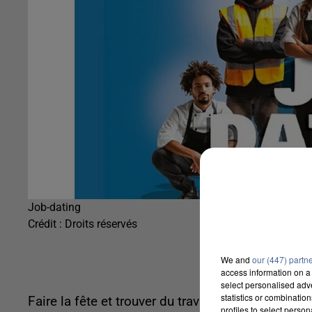
Job-dating
Crédit :
Droits réservés
We and
our (447) partn
access information on a 
select personalised ad
statistics or combinatio
Faire la fête et trouver du travail en même temps
profiles to select person