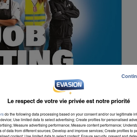
Contin
Le respect de votre vie privée est notre priorité
ers
do the following data processing based on your consent and/or our legitimate int
device; Use limited data to select advertising; Create profiles for personalised adver
vertising; Measure advertising performance; Measure content performance; Unders
ns of data from different sources; Develop and improve services; Create profiles to 
 : c’est possible avec le job-dating qui sera organisé
alised content; Use limited data to select content; Ensure security, prevent and detect