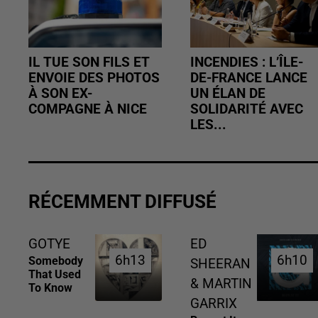
IL TUE SON FILS ET
INCENDIES : L’ÎLE-
ENVOIE DES PHOTOS
DE-FRANCE LANCE
À SON EX-
UN ÉLAN DE
COMPAGNE À NICE
SOLIDARITÉ AVEC
LES...
RÉCEMMENT DIFFUSÉ
GOTYE
ED
6h13
6h13
6h10
6h10
Somebody
SHEERAN
That Used
& MARTIN
To Know
GARRIX