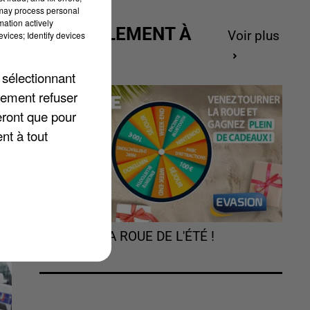
 may process personal
mation actively
1
ACTUELLEMENT À
Voir plus
vices; Identify devices
se
GAGNER
 sélectionnant
En
lement refuser
eront que pour
nt à tout
TOURNEZ LA ROUE DE L'ÉTÉ !