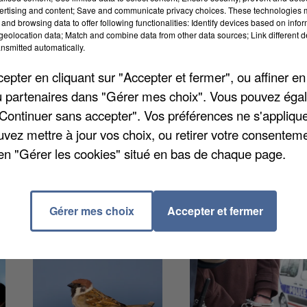
de la Fête de l’Humanité. Environ 400 emplois
ertising and content; Save and communicate privacy choices. These technologies
and browsing data to offer following functionalities: Identify devices based on infor
on déroulement de cet événement qui se tiendra du 1
eolocation data; Match and combine data from other data sources; Link different de
billets, orientation dans les parkings ou encore po
nsmitted automatically.
les 450.000 visiteurs attendus sur la Base 217. Alors
pter en cliquant sur "Accepter et fermer", ou affiner en
z-vous ce mercredi, entre 17h et 20h à la Piscine d’
/ou partenaires dans "Gérer mes choix". Vous pouvez éga
e CV.
"Continuer sans accepter". Vos préférences ne s'appliqu
uvez mettre à jour vos choix, ou retirer votre consenteme
en "Gérer les cookies" situé en bas de chaque page.
Gérer mes choix
Accepter et fermer