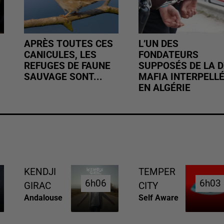
APRÈS TOUTES CES
L’UN DES
CANICULES, LES
FONDATEURS
REFUGES DE FAUNE
SUPPOSÉS DE LA D
SAUVAGE SONT...
MAFIA INTERPELL
EN ALGÉRIE
KENDJI
TEMPER
6h06
6h06
6h03
6h03
GIRAC
CITY
Andalouse
Self Aware