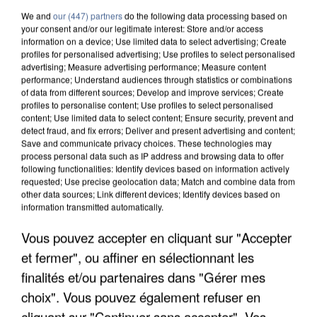
We and
our (447) partners
do the following data processing based on
your consent and/or our legitimate interest: Store and/or access
information on a device; Use limited data to select advertising; Create
profiles for personalised advertising; Use profiles to select personalised
advertising; Measure advertising performance; Measure content
performance; Understand audiences through statistics or combinations
of data from different sources; Develop and improve services; Create
profiles to personalise content; Use profiles to select personalised
content; Use limited data to select content; Ensure security, prevent and
detect fraud, and fix errors; Deliver and present advertising and content;
Save and communicate privacy choices. These technologies may
process personal data such as IP address and browsing data to offer
following functionalities: Identify devices based on information actively
requested; Use precise geolocation data; Match and combine data from
other data sources; Link different devices; Identify devices based on
information transmitted automatically.
UN SECOND CADRE DE LA DZ MAFIA
Vous pouvez accepter en cliquant sur "Accepter
INTERPELLÉ EN ALGÉRIE
et fermer", ou affiner en sélectionnant les
finalités et/ou partenaires dans "Gérer mes
choix". Vous pouvez également refuser en
cliquant sur "Continuer sans accepter". Vos