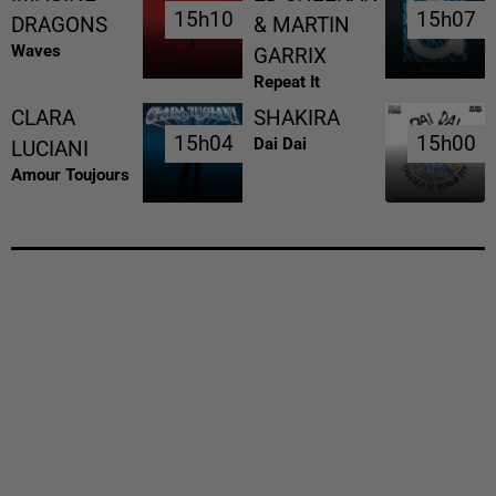
15h10
15h10
15h07
15h07
DRAGONS
& MARTIN
Waves
GARRIX
Repeat It
CLARA
SHAKIRA
15h04
15h04
15h00
15h00
Dai Dai
LUCIANI
Amour Toujours