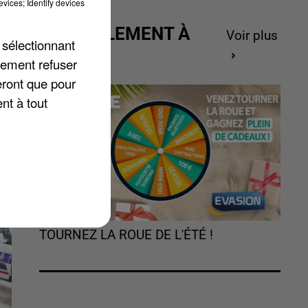
vices; Identify devices
ur
ACTUELLEMENT À
Voir plus
 sélectionnant
GAGNER
lement refuser
eront que pour
nt à tout
TOURNEZ LA ROUE DE L'ÉTÉ !