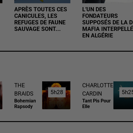
APRÈS TOUTES CES
L’UN DES
CANICULES, LES
FONDATEURS
REFUGES DE FAUNE
SUPPOSÉS DE LA D
SAUVAGE SONT...
MAFIA INTERPELL
EN ALGÉRIE
THE
CHARLOTTE
5h28
5h28
5h2
5h2
BRAIDS
CARDIN
Bohemian
Tant Pis Pour
Rapsody
Elle