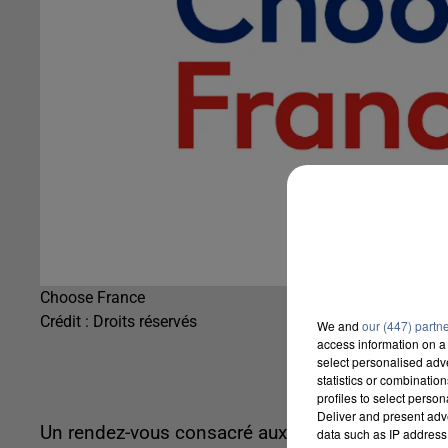
Choose France
Crédit :
Droits réservés
We and
our (447) partn
access information on a 
select personalised ad
statistics or combinatio
profiles to select person
Deliver and present adv
Un rendez-vous consacré aux investissements ét
data such as IP address 