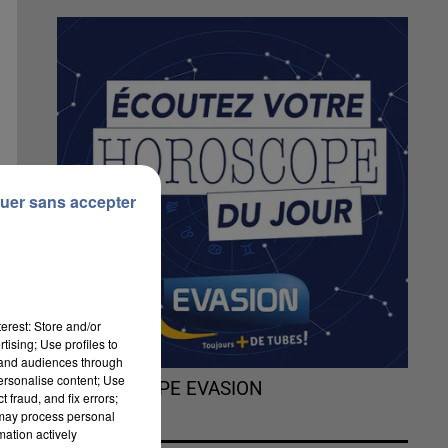
uer sans accepter
erest: Store and/or
tising; Use profiles to
tand audiences through
personalise content; Use
L'HOROSCOPE EVASION
 fraud, and fix errors;
 may process personal
mation actively