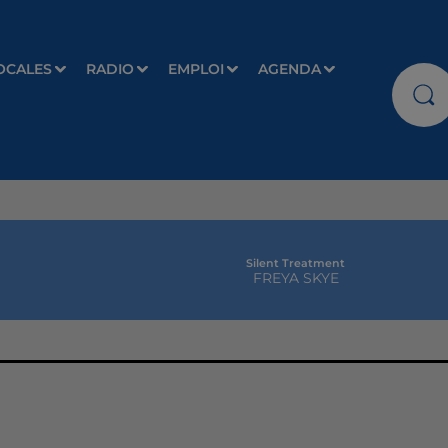
OCALES
RADIO
EMPLOI
AGENDA
Silent Treatment
FREYA SKYE