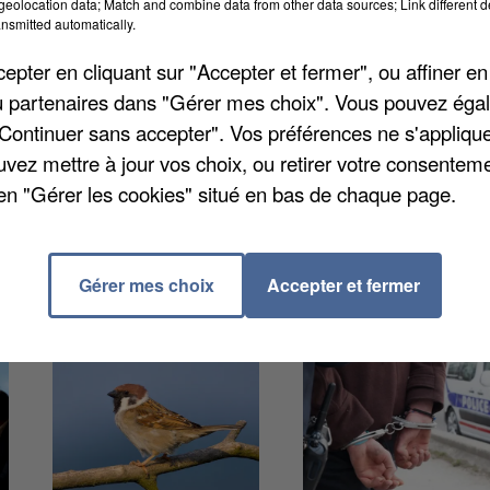
eolocation data; Match and combine data from other data sources; Link different de
manuel Macron les y retrouvera dans l’après-midi. En
nsmitted automatically.
s à l’occasion de Choose France. Notre pays reste, po
pter en cliquant sur "Accepter et fermer", ou affiner en
vestissements étrangers.
/ou partenaires dans "Gérer mes choix". Vous pouvez éga
"Continuer sans accepter". Vos préférences ne s'appliqu
uvez mettre à jour vos choix, ou retirer votre consenteme
en "Gérer les cookies" situé en bas de chaque page.
Gérer mes choix
Accepter et fermer