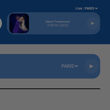
Live :
PARIS
Silent Treatment
FREYA SKYE
PARIS