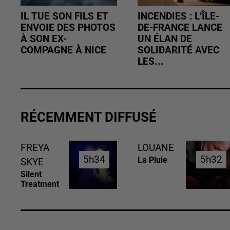
IL TUE SON FILS ET
INCENDIES : L’ÎLE-
ENVOIE DES PHOTOS
DE-FRANCE LANCE
À SON EX-
UN ÉLAN DE
COMPAGNE À NICE
SOLIDARITÉ AVEC
LES...
RÉCEMMENT DIFFUSÉ
FREYA
LOUANE
5h34
5h34
5h32
5h32
La Pluie
SKYE
Silent
Treatment