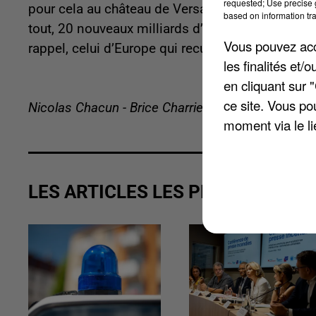
requested; Use precise g
pour cela au château de Versailles ce lundi. Em
based on information tra
tout, 20 nouveaux milliards d’euros sont espéré
Vous pouvez acce
rappel, celui d’Europe qui recueille le plus d’in
les finalités et
en cliquant sur 
ce site. Vous po
Nicolas Chacun - Brice Charrier
moment via le li
LES ARTICLES LES PLUS VUS