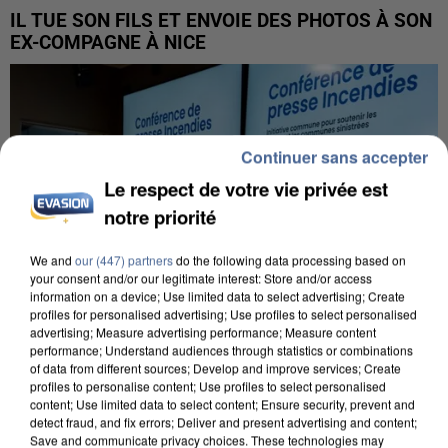
IL TUE SON FILS ET ENVOIE DES PHOTOS À SON
EX-COMPAGNE À NICE
Continuer sans accepter
Le respect de votre vie privée est
notre priorité
We and
our (447) partners
do the following data processing based on
your consent and/or our legitimate interest: Store and/or access
information on a device; Use limited data to select advertising; Create
profiles for personalised advertising; Use profiles to select personalised
advertising; Measure advertising performance; Measure content
performance; Understand audiences through statistics or combinations
of data from different sources; Develop and improve services; Create
profiles to personalise content; Use profiles to select personalised
content; Use limited data to select content; Ensure security, prevent and
INCENDIES : L’ÎLE-DE-FRANCE LANCE UN ÉLAN
detect fraud, and fix errors; Deliver and present advertising and content;
DE SOLIDARITÉ AVEC LES...
Save and communicate privacy choices. These technologies may