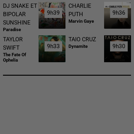
DJ SNAKE ET
CHARLIE
9h39
9h39
9h36
9h36
BIPOLAR
PUTH
Marvin Gaye
SUNSHINE
Paradise
TAYLOR
TAIO CRUZ
9h33
9h33
9h30
9h30
Dynamite
SWIFT
The Fate Of
Ophelia