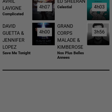
AVRIL
ED SHEERAN
4h07
4h07
4h03
4h03
Celestial
LAVIGNE
Complicated
DAVID
GRAND
4h00
4h00
3h56
3h56
GUETTA &
CORPS
JENNIFER
MALADE &
LOPEZ
KIMBEROSE
Save Me Tonight
Nos Plus Belles
Annees