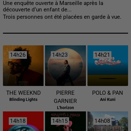
Une enquête ouverte à Marseille après la
découverte d’un enfant de...
Trois personnes ont été placées en garde à vue.
14h26
14h26
14h23
14h23
14h21
14h21
THE WEEKND
PIERRE
POLO & PAN
Blinding Lights
Ani Kuni
GARNIER
L'horizon
14h18
14h18
14h15
14h15
14h08
14h08