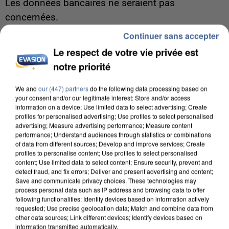
Les données bancaires ne seraient pas
concernées.
Continuer sans accepter
Le respect de votre vie privée est
notre priorité
We and
our (447) partners
do the following data processing based on
your consent and/or our legitimate interest: Store and/or access
information on a device; Use limited data to select advertising; Create
profiles for personalised advertising; Use profiles to select personalised
advertising; Measure advertising performance; Measure content
performance; Understand audiences through statistics or combinations
of data from different sources; Develop and improve services; Create
profiles to personalise content; Use profiles to select personalised
content; Use limited data to select content; Ensure security, prevent and
detect fraud, and fix errors; Deliver and present advertising and content;
Save and communicate privacy choices. These technologies may
process personal data such as IP address and browsing data to offer
following functionalities: Identify devices based on information actively
7 août 2026
requested; Use precise geolocation data; Match and combine data from
Un second cadre de la DZ Mafia interpellé en
other data sources; Link different devices; Identify devices based on
information transmitted automatically.
Algérie