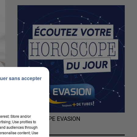
uer sans accepter
erest: Store and/or
L'HOROSCOPE EVASION
tising; Use profiles to
tand audiences through
personalise content; Use