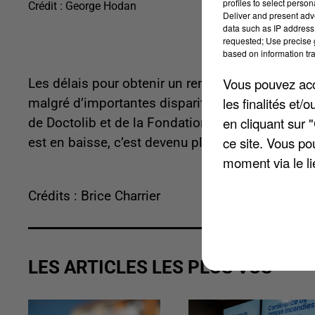
profiles to select person
Crédit :
George Hodan
Deliver and present adv
data such as IP address 
requested; Use precise g
based on information tra
Vous pouvez acce
Les délais pour obtenir un rendez-vous médical 
les finalités et
malgré d’importantes disparités géographiques e
en cliquant sur 
de Doctolib et de la Fondation Jean Jaurès. Si 
ce site. Vous po
est en baisse, c’est devenu plus long par contre 
moment via le li
Crédits : Brice Charrier
LES ARTICLES LES PLUS VUS