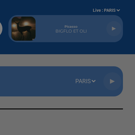
Live :
PARIS
Picasso
BIGFLO ET OLI
PARIS