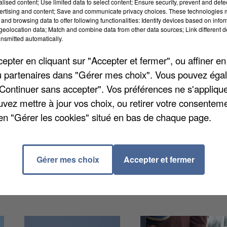
alised content; Use limited data to select content; Ensure security, prevent and detect
ertising and content; Save and communicate privacy choices. These technologies
and browsing data to offer following functionalities: Identify devices based on infor
eolocation data; Match and combine data from other data sources; Link different de
nsmitted automatically.
pter en cliquant sur "Accepter et fermer", ou affiner en
sont restés stables en France entre 2023 et 2025,
/ou partenaires dans "Gérer mes choix". Vous pouvez éga
t de spécialités. C’est ce que nous apprend une étu
"Continuer sans accepter". Vos préférences ne s'appliqu
l’attente pour voir un dermatologue ou un gynécologue
uvez mettre à jour vos choix, ou retirer votre consenteme
pour le pédiatre, le cardiologue et le psychologue.
en "Gérer les cookies" situé en bas de chaque page.
Gérer mes choix
Accepter et fermer