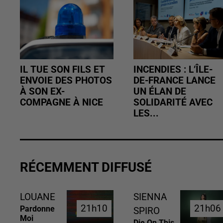
IL TUE SON FILS ET
INCENDIES : L’ÎLE-
ENVOIE DES PHOTOS
DE-FRANCE LANCE
À SON EX-
UN ÉLAN DE
COMPAGNE À NICE
SOLIDARITÉ AVEC
LES...
RÉCEMMENT DIFFUSÉ
LOUANE
SIENNA
21h10
21h10
21h06
21h06
Pardonne
SPIRO
Moi
Die On This