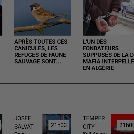
APRÈS TOUTES CES
L’UN DES
CANICULES, LES
FONDATEURS
REFUGES DE FAUNE
SUPPOSÉS DE LA D
SAUVAGE SONT...
MAFIA INTERPELL
EN ALGÉRIE
JOSEF
TEMPER
21h03
21h03
21h0
21h0
SALVAT
CITY
Open
Self Aware