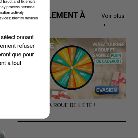
 fraud, and fix errors;
 may process personal
mation actively
ACTUELLEMENT À
Voir plus
vices; Identify devices
GAGNER
 sélectionnant
lement refuser
de
eront que pour
nt à tout
TOURNEZ LA ROUE DE L'ÉTÉ !