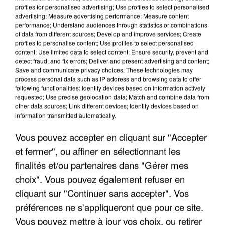
profiles for personalised advertising; Use profiles to select personalised
advertising; Measure advertising performance; Measure content
performance; Understand audiences through statistics or combinations
of data from different sources; Develop and improve services; Create
profiles to personalise content; Use profiles to select personalised
content; Use limited data to select content; Ensure security, prevent and
detect fraud, and fix errors; Deliver and present advertising and content;
Save and communicate privacy choices. These technologies may
process personal data such as IP address and browsing data to offer
APRÈS TOUTES CES CANICULES, LES REFUGES
following functionalities: Identify devices based on information actively
DE FAUNE SAUVAGE SONT...
requested; Use precise geolocation data; Match and combine data from
other data sources; Link different devices; Identify devices based on
information transmitted automatically.
Vous pouvez accepter en cliquant sur "Accepter
et fermer", ou affiner en sélectionnant les
finalités et/ou partenaires dans "Gérer mes
choix". Vous pouvez également refuser en
cliquant sur "Continuer sans accepter". Vos
préférences ne s'appliqueront que pour ce site.
Vous pouvez mettre à jour vos choix, ou retirer