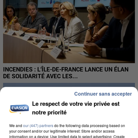
INCENDIES : L’ÎLE-DE-FRANCE LANCE UN ÉLAN
DE SOLIDARITÉ AVEC LES...
Continuer sans accepter
Le respect de votre vie privée est
notre priorité
We and
our (447) partners
do the following data processing based on
your consent and/or our legitimate interest: Store and/or access
information on a device; Use limited data to select advertising; Create