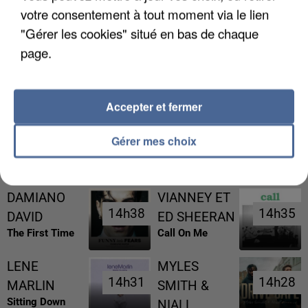
votre consentement à tout moment via le lien
"Gérer les cookies" situé en bas de chaque
page.
L’UN DES FONDATEURS SUPPOSÉS DE LA DZ
MAFIA INTERPELLÉ EN ALGÉRIE
Accepter et fermer
Gérer mes choix
RÉCEMMENT DIFFUSÉ
DAMIANO
VIANNEY ET
14h38
14h38
14h35
14h35
DAVID
ED SHEERAN
The First Time
Call On Me
LENE
MYLES
14h31
14h31
14h28
14h28
MARLIN
SMITH &
Sitting Down
NIALL