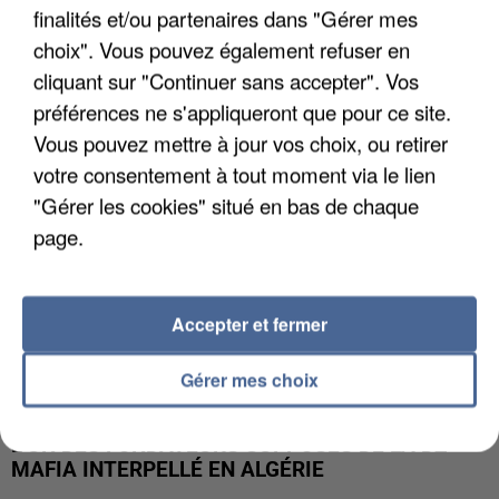
finalités et/ou partenaires dans "Gérer mes
APRÈS TOUTES CES CANICULES, LES REFUGES
DE FAUNE SAUVAGE SONT...
choix". Vous pouvez également refuser en
cliquant sur "Continuer sans accepter". Vos
préférences ne s'appliqueront que pour ce site.
Vous pouvez mettre à jour vos choix, ou retirer
votre consentement à tout moment via le lien
"Gérer les cookies" situé en bas de chaque
page.
Accepter et fermer
Gérer mes choix
L’UN DES FONDATEURS SUPPOSÉS DE LA DZ
MAFIA INTERPELLÉ EN ALGÉRIE