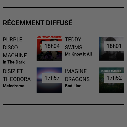
RÉCEMMENT DIFFUSÉ
PURPLE
TEDDY
18h04
18h04
18h01
18h01
DISCO
SWIMS
Mr Know It All
MACHINE
In The Dark
DISIZ ET
IMAGINE
17h57
17h57
17h52
17h52
THEODORA
DRAGONS
Melodrama
Bad Liar