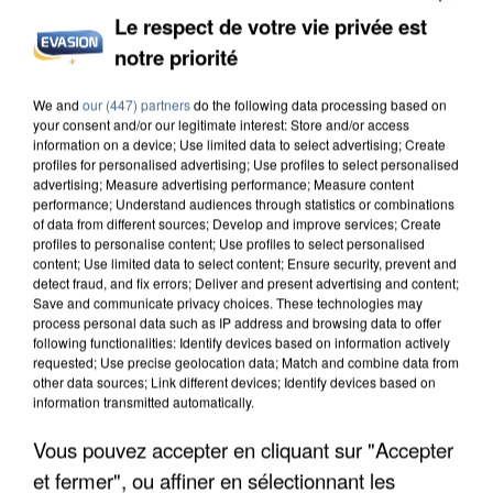
Le respect de votre vie privée est
notre priorité
INCENDIES : L’ÎLE-DE-FRANCE LANCE UN ÉLAN
We and
our (447) partners
do the following data processing based on
DE SOLIDARITÉ AVEC LES...
your consent and/or our legitimate interest: Store and/or access
information on a device; Use limited data to select advertising; Create
profiles for personalised advertising; Use profiles to select personalised
advertising; Measure advertising performance; Measure content
performance; Understand audiences through statistics or combinations
of data from different sources; Develop and improve services; Create
profiles to personalise content; Use profiles to select personalised
content; Use limited data to select content; Ensure security, prevent and
detect fraud, and fix errors; Deliver and present advertising and content;
Save and communicate privacy choices. These technologies may
process personal data such as IP address and browsing data to offer
following functionalities: Identify devices based on information actively
requested; Use precise geolocation data; Match and combine data from
other data sources; Link different devices; Identify devices based on
information transmitted automatically.
Vous pouvez accepter en cliquant sur "Accepter
et fermer", ou affiner en sélectionnant les