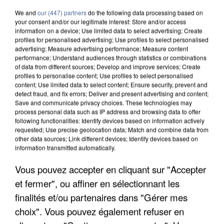
We and
our (447) partners
do the following data processing based on
your consent and/or our legitimate interest: Store and/or access
information on a device; Use limited data to select advertising; Create
profiles for personalised advertising; Use profiles to select personalised
advertising; Measure advertising performance; Measure content
performance; Understand audiences through statistics or combinations
of data from different sources; Develop and improve services; Create
profiles to personalise content; Use profiles to select personalised
content; Use limited data to select content; Ensure security, prevent and
detect fraud, and fix errors; Deliver and present advertising and content;
Save and communicate privacy choices. These technologies may
process personal data such as IP address and browsing data to offer
following functionalities: Identify devices based on information actively
requested; Use precise geolocation data; Match and combine data from
other data sources; Link different devices; Identify devices based on
information transmitted automatically.
UN SECOND CADRE DE LA DZ MAFIA
Vous pouvez accepter en cliquant sur "Accepter
INTERPELLÉ EN ALGÉRIE
et fermer", ou affiner en sélectionnant les
finalités et/ou partenaires dans "Gérer mes
choix". Vous pouvez également refuser en