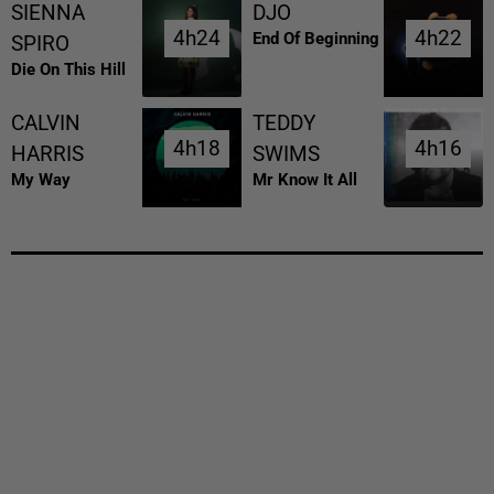
SIENNA
DJO
4h24
4h24
4h22
4h22
End Of Beginning
SPIRO
Die On This Hill
CALVIN
TEDDY
4h18
4h18
4h16
4h16
HARRIS
SWIMS
My Way
Mr Know It All