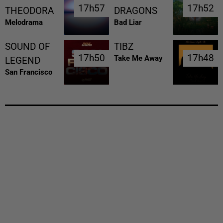
17h57
17h57
17h52
17h52
THEODORA
DRAGONS
Melodrama
Bad Liar
SOUND OF
TIBZ
17h50
17h50
17h48
17h48
Take Me Away
LEGEND
San Francisco