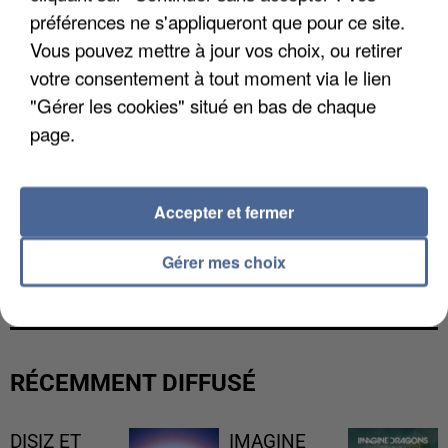
préférences ne s'appliqueront que pour ce site.
Vous pouvez mettre à jour vos choix, ou retirer
votre consentement à tout moment via le lien
"Gérer les cookies" situé en bas de chaque
page.
Accepter et fermer
L’UN DES FONDATEURS SUPPOSÉS DE LA DZ
Gérer mes choix
MAFIA INTERPELLÉ EN ALGÉRIE
RÉCEMMENT DIFFUSÉ
DISIZ ET
IMAGINE