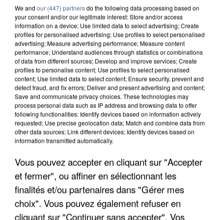
We and
our (447) partners
do the following data processing based on
your consent and/or our legitimate interest: Store and/or access
information on a device; Use limited data to select advertising; Create
profiles for personalised advertising; Use profiles to select personalised
advertising; Measure advertising performance; Measure content
performance; Understand audiences through statistics or combinations
of data from different sources; Develop and improve services; Create
profiles to personalise content; Use profiles to select personalised
content; Use limited data to select content; Ensure security, prevent and
detect fraud, and fix errors; Deliver and present advertising and content;
Save and communicate privacy choices. These technologies may
process personal data such as IP address and browsing data to offer
following functionalities: Identify devices based on information actively
requested; Use precise geolocation data; Match and combine data from
other data sources; Link different devices; Identify devices based on
information transmitted automatically.
APRÈS TOUTES CES CANICULES, LES REFUGES
Vous pouvez accepter en cliquant sur "Accepter
DE FAUNE SAUVAGE SONT...
et fermer", ou affiner en sélectionnant les
finalités et/ou partenaires dans "Gérer mes
choix". Vous pouvez également refuser en
cliquant sur "Continuer sans accepter". Vos