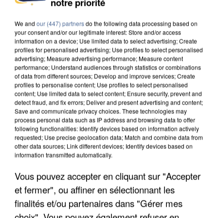
notre priorité
MAFIA INTERPELLÉ EN ALGÉRIE
We and
our (447) partners
do the following data processing based on
your consent and/or our legitimate interest: Store and/or access
information on a device; Use limited data to select advertising; Create
profiles for personalised advertising; Use profiles to select personalised
advertising; Measure advertising performance; Measure content
performance; Understand audiences through statistics or combinations
of data from different sources; Develop and improve services; Create
profiles to personalise content; Use profiles to select personalised
content; Use limited data to select content; Ensure security, prevent and
detect fraud, and fix errors; Deliver and present advertising and content;
Save and communicate privacy choices. These technologies may
process personal data such as IP address and browsing data to offer
following functionalities: Identify devices based on information actively
requested; Use precise geolocation data; Match and combine data from
other data sources; Link different devices; Identify devices based on
information transmitted automatically.
Vous pouvez accepter en cliquant sur "Accepter
UN SECOND CADRE DE LA DZ MAFIA
et fermer", ou affiner en sélectionnant les
INTERPELLÉ EN ALGÉRIE
finalités et/ou partenaires dans "Gérer mes
choix". Vous pouvez également refuser en