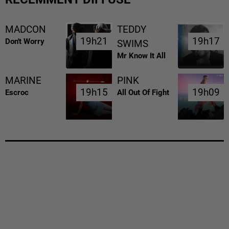
MADCON
TEDDY
19h21
19h21
19h17
19h17
Don't Worry
SWIMS
Mr Know It All
MARINE
PINK
19h15
19h15
19h09
19h09
Escroc
All Out Of Fight