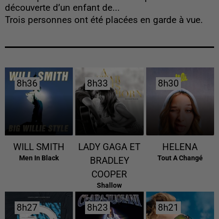
découverte d’un enfant de...
Trois personnes ont été placées en garde à vue.
8h36
8h36
8h33
8h33
8h30
8h30
WILL SMITH
LADY GAGA ET
HELENA
Men In Black
Tout A Changé
BRADLEY
COOPER
Shallow
8h27
8h27
8h23
8h23
8h21
8h21