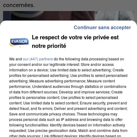
concernées.
Continuer sans accepter
Le respect de votre vie privée est
notre priorité
We and
our (447) partners
do the following data processing based on
your consent and/or our legitimate interest: Store and/or access
information on a device; Use limited data to select advertising; Create
profiles for personalised advertising; Use profiles to select personalised
advertising; Measure advertising performance; Measure content
performance; Understand audiences through statistics or combinations
of data from different sources; Develop and improve services; Create
profiles to personalise content; Use profiles to select personalised
content; Use limited data to select content; Ensure security, prevent and
detect fraud, and fix errors; Deliver and present advertising and content;
Save and communicate privacy choices. These technologies may
7 août 2026
process personal data such as IP address and browsing data to offer
Un second cadre de la DZ Mafia interpellé en
following functionalities: Identify devices based on information actively
Algérie
requested; Use precise geolocation data; Match and combine data from
other data sources; Link different devices; Identify devices based on