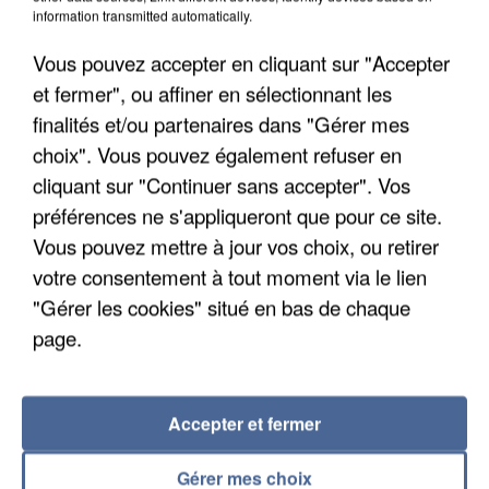
Un cofondateur du réseau avait été interpellé
information transmitted automatically.
quelques jours plus tôt.
Vous pouvez accepter en cliquant sur "Accepter
et fermer", ou affiner en sélectionnant les
finalités et/ou partenaires dans "Gérer mes
choix". Vous pouvez également refuser en
cliquant sur "Continuer sans accepter". Vos
préférences ne s'appliqueront que pour ce site.
Vous pouvez mettre à jour vos choix, ou retirer
votre consentement à tout moment via le lien
"Gérer les cookies" situé en bas de chaque
page.
Accepter et fermer
6 août 2026
Gabriel Attal et Raphaël Glucksmann visés par des
Gérer mes choix
ingérences...