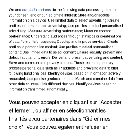
We and
our (447) partners
do the following data processing based on
your consent and/or our legitimate interest: Store and/or access
information on a device; Use limited data to select advertising; Create
profiles for personalised advertising; Use profiles to select personalised
advertising; Measure advertising performance; Measure content
performance; Understand audiences through statistics or combinations
of data from different sources; Develop and improve services; Create
profiles to personalise content; Use profiles to select personalised
content; Use limited data to select content; Ensure security, prevent and
detect fraud, and fix errors; Deliver and present advertising and content;
Save and communicate privacy choices. These technologies may
process personal data such as IP address and browsing data to offer
following functionalities: Identify devices based on information actively
requested; Use precise geolocation data; Match and combine data from
other data sources; Link different devices; Identify devices based on
information transmitted automatically.
Vous pouvez accepter en cliquant sur "Accepter
APRÈS TOUTES CES CANICULES, LES REFUGES
DE FAUNE SAUVAGE SONT...
et fermer", ou affiner en sélectionnant les
finalités et/ou partenaires dans "Gérer mes
choix". Vous pouvez également refuser en