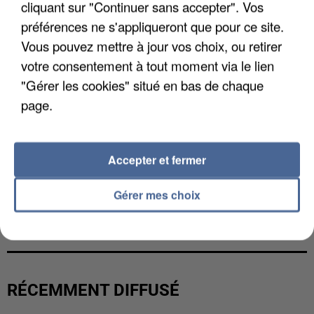
cliquant sur "Continuer sans accepter". Vos
préférences ne s'appliqueront que pour ce site.
Vous pouvez mettre à jour vos choix, ou retirer
votre consentement à tout moment via le lien
"Gérer les cookies" situé en bas de chaque
page.
Accepter et fermer
Gérer mes choix
L’UN DES FONDATEURS SUPPOSÉS DE LA DZ
MAFIA INTERPELLÉ EN ALGÉRIE
RÉCEMMENT DIFFUSÉ