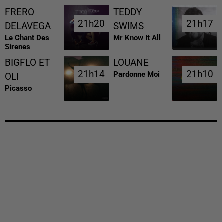
FRERO
TEDDY
21h20
21h20
21h17
21h17
DELAVEGA
SWIMS
Le Chant Des
Mr Know It All
Sirenes
BIGFLO ET
LOUANE
21h14
21h14
21h10
21h10
Pardonne Moi
OLI
Picasso