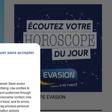
uer sans accepter
erest: Store and/or
tising; Use profiles to
tand audiences through
L'HOROSCOPE EVASION
personalise content; Use
 fraud, and fix errors;
 may process personal
mation actively