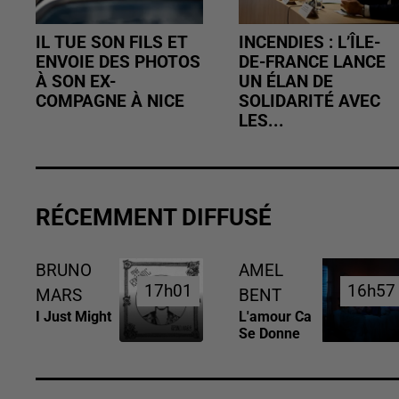
IL TUE SON FILS ET
INCENDIES : L’ÎLE-
ENVOIE DES PHOTOS
DE-FRANCE LANCE
À SON EX-
UN ÉLAN DE
COMPAGNE À NICE
SOLIDARITÉ AVEC
LES...
RÉCEMMENT DIFFUSÉ
BRUNO
AMEL
17h01
17h01
16h57
16h57
MARS
BENT
I Just Might
L'amour Ca
Se Donne