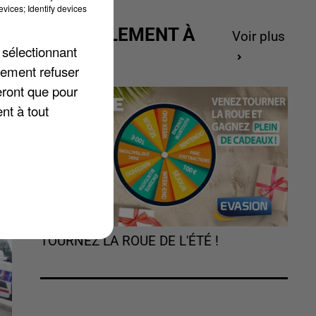
vices; Identify devices
ACTUELLEMENT À
Voir plus
 sélectionnant
GAGNER
lement refuser
eront que pour
nt à tout
TOURNEZ LA ROUE DE L'ÉTÉ !