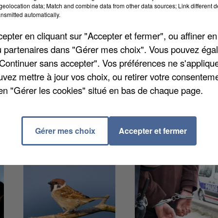
oût. Le centre social et les associations partenaires
eolocation data; Match and combine data from other data sources; Link different de
ulturelles et sportives. Au programme pour demain
nsmitted automatically.
h à 12h et de 14h à 16h30. Les entrées à la semaine
pter en cliquant sur "Accepter et fermer", ou affiner en
 vous devrez être présents au minimum 4 jours par
/ou partenaires dans "Gérer mes choix". Vous pouvez éga
"Continuer sans accepter". Vos préférences ne s'appliqu
uvez mettre à jour vos choix, ou retirer votre consenteme
en "Gérer les cookies" situé en bas de chaque page.
Gérer mes choix
Accepter et fermer