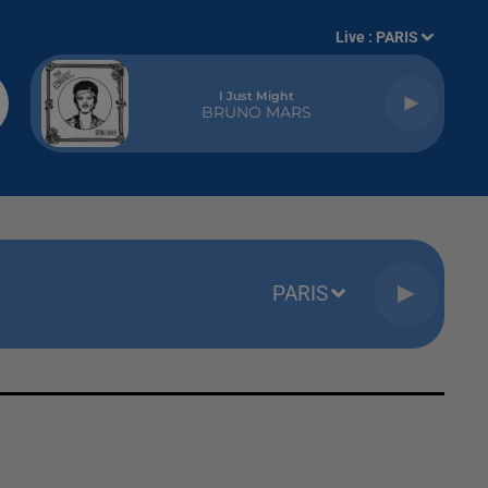
Live :
PARIS
I Just Might
BRUNO MARS
PARIS