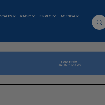
OCALES
RADIO
EMPLOI
AGENDA
I Just Might
BRUNO MARS