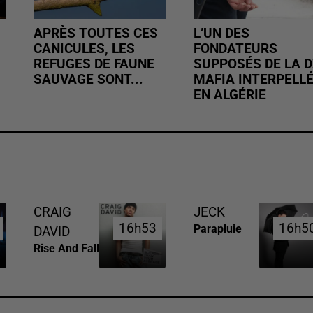
APRÈS TOUTES CES
L’UN DES
CANICULES, LES
FONDATEURS
REFUGES DE FAUNE
SUPPOSÉS DE LA D
SAUVAGE SONT...
MAFIA INTERPELL
EN ALGÉRIE
CRAIG
JECK
16h53
16h53
16h5
16h5
Parapluie
DAVID
Rise And Fall