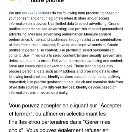
MAFIA INTERPELLÉ EN ALGÉRIE
We and
our (447) partners
do the following data processing based on
your consent and/or our legitimate interest: Store and/or access
information on a device; Use limited data to select advertising; Create
profiles for personalised advertising; Use profiles to select personalised
advertising; Measure advertising performance; Measure content
performance; Understand audiences through statistics or combinations
of data from different sources; Develop and improve services; Create
profiles to personalise content; Use profiles to select personalised
content; Use limited data to select content; Ensure security, prevent and
detect fraud, and fix errors; Deliver and present advertising and content;
Save and communicate privacy choices. These technologies may
process personal data such as IP address and browsing data to offer
following functionalities: Identify devices based on information actively
requested; Use precise geolocation data; Match and combine data from
other data sources; Link different devices; Identify devices based on
information transmitted automatically.
Vous pouvez accepter en cliquant sur "Accepter
UN SECOND CADRE DE LA DZ MAFIA
et fermer", ou affiner en sélectionnant les
INTERPELLÉ EN ALGÉRIE
finalités et/ou partenaires dans "Gérer mes
choix". Vous pouvez également refuser en