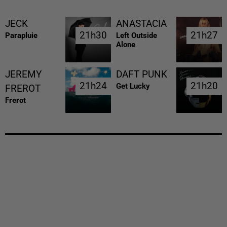
JECK
ANASTACIA
21h30
21h30
21h27
21h27
Parapluie
Left Outside
Alone
JEREMY
DAFT PUNK
21h24
21h24
21h20
21h20
Get Lucky
FREROT
Frerot