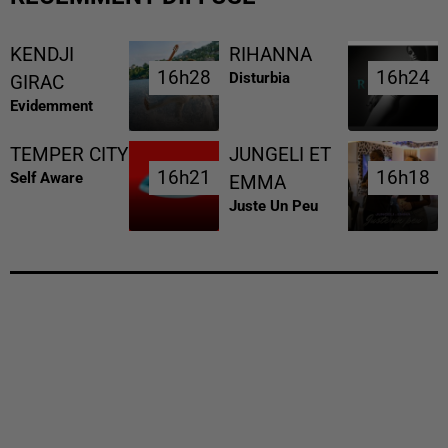
KENDJI
RIHANNA
16h28
16h28
16h24
16h24
Disturbia
GIRAC
Evidemment
TEMPER CITY
JUNGELI ET
16h21
16h21
16h18
16h18
Self Aware
EMMA
Juste Un Peu