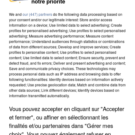
notre priorité
DE SOLIDARITÉ AVEC LES...
We and
our (447) partners
do the following data processing based on
your consent and/or our legitimate interest: Store and/or access
information on a device; Use limited data to select advertising; Create
profiles for personalised advertising; Use profiles to select personalised
advertising; Measure advertising performance; Measure content
performance; Understand audiences through statistics or combinations
of data from different sources; Develop and improve services; Create
profiles to personalise content; Use profiles to select personalised
content; Use limited data to select content; Ensure security, prevent and
detect fraud, and fix errors; Deliver and present advertising and content;
Save and communicate privacy choices. These technologies may
process personal data such as IP address and browsing data to offer
following functionalities: Identify devices based on information actively
requested; Use precise geolocation data; Match and combine data from
other data sources; Link different devices; Identify devices based on
information transmitted automatically.
Vous pouvez accepter en cliquant sur "Accepter
APRÈS TOUTES CES CANICULES, LES REFUGES
et fermer", ou affiner en sélectionnant les
DE FAUNE SAUVAGE SONT...
finalités et/ou partenaires dans "Gérer mes
choix". Vous pouvez également refuser en