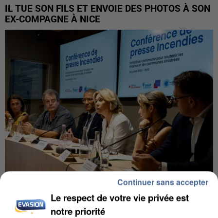
IL TUE SON FILS ET ENVOIE DES PHOTOS À SON
EX-COMPAGNE À NICE
Continuer sans accepter
Le respect de votre vie privée est
INCENDIES : L’ÎLE-DE-FRANCE LANCE UN ÉLAN
DE SOLIDARITÉ AVEC LES...
notre priorité