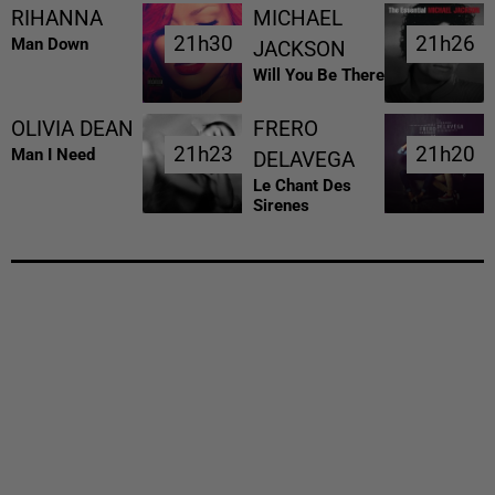
RIHANNA
MICHAEL
21h30
21h30
21h26
21h26
Man Down
JACKSON
Will You Be There
OLIVIA DEAN
FRERO
21h23
21h23
21h20
21h20
Man I Need
DELAVEGA
Le Chant Des
Sirenes