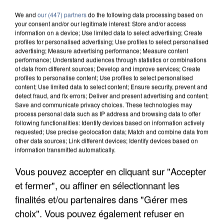
We and
our (447) partners
do the following data processing based on
your consent and/or our legitimate interest: Store and/or access
information on a device; Use limited data to select advertising; Create
profiles for personalised advertising; Use profiles to select personalised
advertising; Measure advertising performance; Measure content
performance; Understand audiences through statistics or combinations
of data from different sources; Develop and improve services; Create
profiles to personalise content; Use profiles to select personalised
content; Use limited data to select content; Ensure security, prevent and
detect fraud, and fix errors; Deliver and present advertising and content;
Save and communicate privacy choices. These technologies may
process personal data such as IP address and browsing data to offer
following functionalities: Identify devices based on information actively
requested; Use precise geolocation data; Match and combine data from
other data sources; Link different devices; Identify devices based on
information transmitted automatically.
Vous pouvez accepter en cliquant sur "Accepter
APRÈS TOUTES CES CANICULES, LES REFUGES
DE FAUNE SAUVAGE SONT...
et fermer", ou affiner en sélectionnant les
finalités et/ou partenaires dans "Gérer mes
choix". Vous pouvez également refuser en