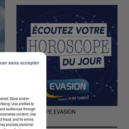
uer sans accepter
erest: Store and/or
tising; Use profiles to
tand audiences through
L'HOROSCOPE EVASION
personalise content; Use
 fraud, and fix errors;
 may process personal