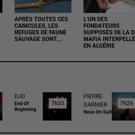
APRÈS TOUTES CES
L’UN DES
CANICULES, LES
FONDATEURS
REFUGES DE FAUNE
SUPPOSÉS DE LA D
SAUVAGE SONT...
MAFIA INTERPELL
EN ALGÉRIE
DJO
PIERRE
7h33
7h33
7h26
7h26
End Of
GARNIER
Beginning
Nous On Sait