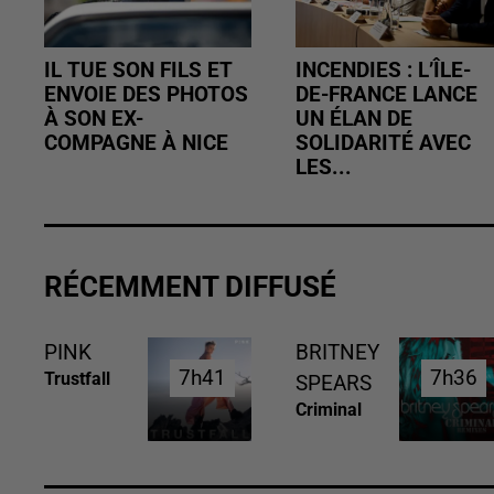
IL TUE SON FILS ET
INCENDIES : L’ÎLE-
ENVOIE DES PHOTOS
DE-FRANCE LANCE
À SON EX-
UN ÉLAN DE
COMPAGNE À NICE
SOLIDARITÉ AVEC
LES...
RÉCEMMENT DIFFUSÉ
PINK
BRITNEY
7h41
7h41
7h36
7h36
Trustfall
SPEARS
Criminal