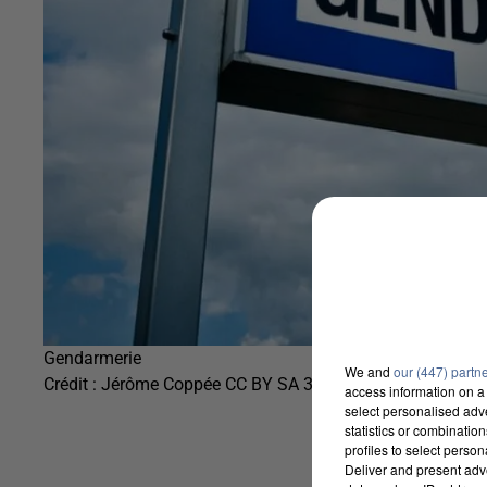
Gendarmerie
We and
our (447) partn
Crédit :
Jérôme Coppée CC BY SA 3.0
access information on a 
select personalised ad
statistics or combinatio
profiles to select person
Deliver and present adv