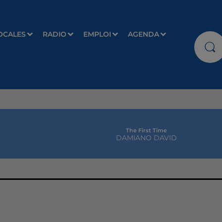
OCALES
RADIO
EMPLOI
AGENDA
The First Time
DAMIANO DAVID