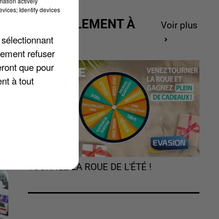
mation actively
n
vices; Identify devices
ACTUELLEMENT À
Voir plus
GAGNER
 sélectionnant
lement refuser
eront que pour
nt à tout
TOURNEZ LA ROUE DE L'ÉTÉ !