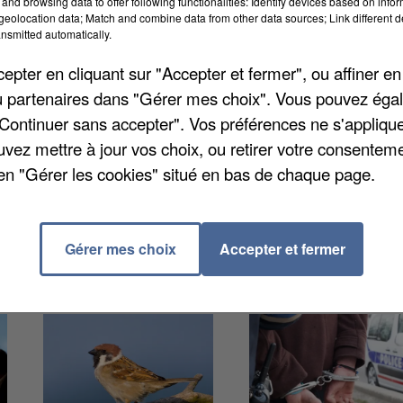
and browsing data to offer following functionalities: Identify devices based on infor
uit de vendredi à samedi, au Coudray-Saint-Germer, u
eolocation data; Match and combine data from other data sources; Link different de
nsmitted automatically.
nt crevé de nombreux pneus et endommagé des
lles, le préjudice s'élève à plus de 2.000 euros de
pter en cliquant sur "Accepter et fermer", ou affiner en
merie a ouvert une enquête et analyse les images de
/ou partenaires dans "Gérer mes choix". Vous pouvez éga
"Continuer sans accepter". Vos préférences ne s'appliqu
uvez mettre à jour vos choix, ou retirer votre consenteme
en "Gérer les cookies" situé en bas de chaque page.
Gérer mes choix
Accepter et fermer