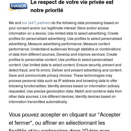
Le respect de votre vie privée est
notre priorité
INCENDIES : L’ÎLE-DE-FRANCE LANCE UN ÉLAN
DE SOLIDARITÉ AVEC LES...
We and
our (447) partners
do the following data processing based on
your consent and/or our legitimate interest: Store and/or access
information on a device; Use limited data to select advertising; Create
profiles for personalised advertising; Use profiles to select personalised
advertising; Measure advertising performance; Measure content
performance; Understand audiences through statistics or combinations
of data from different sources; Develop and improve services; Create
profiles to personalise content; Use profiles to select personalised
content; Use limited data to select content; Ensure security, prevent and
detect fraud, and fix errors; Deliver and present advertising and content;
Save and communicate privacy choices. These technologies may
process personal data such as IP address and browsing data to offer
following functionalities: Identify devices based on information actively
requested; Use precise geolocation data; Match and combine data from
other data sources; Link different devices; Identify devices based on
information transmitted automatically.
Vous pouvez accepter en cliquant sur "Accepter
et fermer", ou affiner en sélectionnant les
APRÈS TOUTES CES CANICULES, LES REFUGES
finalités et/ou partenaires dans "Gérer mes