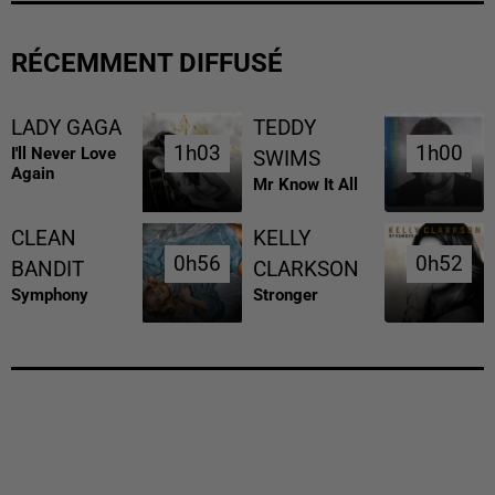
RÉCEMMENT DIFFUSÉ
LADY GAGA
TEDDY
1h03
1h03
1h00
1h00
I'll Never Love
SWIMS
Again
Mr Know It All
CLEAN
KELLY
0h56
0h56
0h52
0h52
BANDIT
CLARKSON
Symphony
Stronger