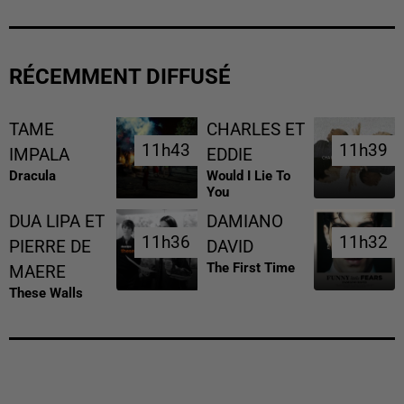
RÉCEMMENT DIFFUSÉ
TAME
CHARLES ET
11h43
11h43
11h39
11h39
IMPALA
EDDIE
Dracula
Would I Lie To
You
DUA LIPA ET
DAMIANO
11h36
11h36
11h32
11h32
PIERRE DE
DAVID
The First Time
MAERE
These Walls