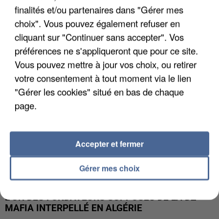
finalités et/ou partenaires dans "Gérer mes
APRÈS TOUTES CES CANICULES, LES REFUGES
DE FAUNE SAUVAGE SONT...
choix". Vous pouvez également refuser en
cliquant sur "Continuer sans accepter". Vos
préférences ne s'appliqueront que pour ce site.
Vous pouvez mettre à jour vos choix, ou retirer
votre consentement à tout moment via le lien
"Gérer les cookies" situé en bas de chaque
page.
Accepter et fermer
Gérer mes choix
L’UN DES FONDATEURS SUPPOSÉS DE LA DZ
MAFIA INTERPELLÉ EN ALGÉRIE