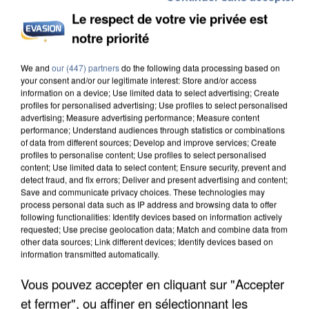
Le respect de votre vie privée est
notre priorité
INCENDIES : L’ÎLE-DE-FRANCE LANCE UN ÉLAN
We and
our (447) partners
do the following data processing based on
DE SOLIDARITÉ AVEC LES...
your consent and/or our legitimate interest: Store and/or access
information on a device; Use limited data to select advertising; Create
profiles for personalised advertising; Use profiles to select personalised
advertising; Measure advertising performance; Measure content
performance; Understand audiences through statistics or combinations
of data from different sources; Develop and improve services; Create
profiles to personalise content; Use profiles to select personalised
content; Use limited data to select content; Ensure security, prevent and
detect fraud, and fix errors; Deliver and present advertising and content;
Save and communicate privacy choices. These technologies may
process personal data such as IP address and browsing data to offer
following functionalities: Identify devices based on information actively
requested; Use precise geolocation data; Match and combine data from
other data sources; Link different devices; Identify devices based on
information transmitted automatically.
Vous pouvez accepter en cliquant sur "Accepter
et fermer", ou affiner en sélectionnant les