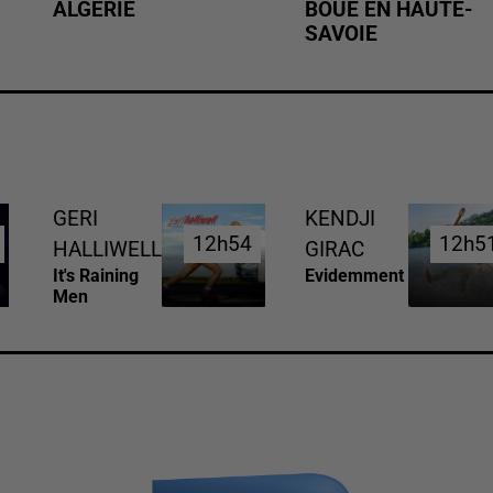
ALGÉRIE
BOUE EN HAUTE-
SAVOIE
GERI
KENDJI
12h54
12h54
12h5
12h5
HALLIWELL
GIRAC
It's Raining
Evidemment
Men