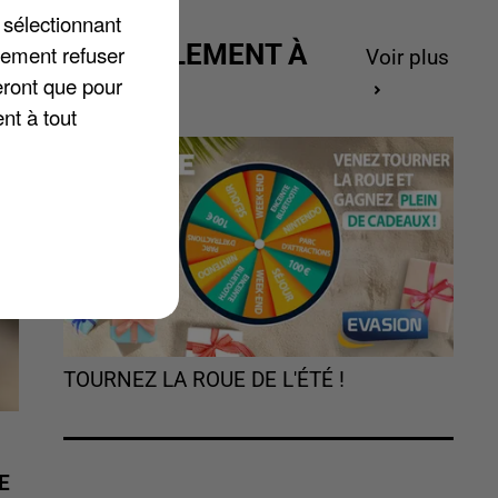
 sélectionnant
ACTUELLEMENT À
lement refuser
Voir plus
GAGNER
eront que pour
nt à tout
TOURNEZ LA ROUE DE L'ÉTÉ !
E