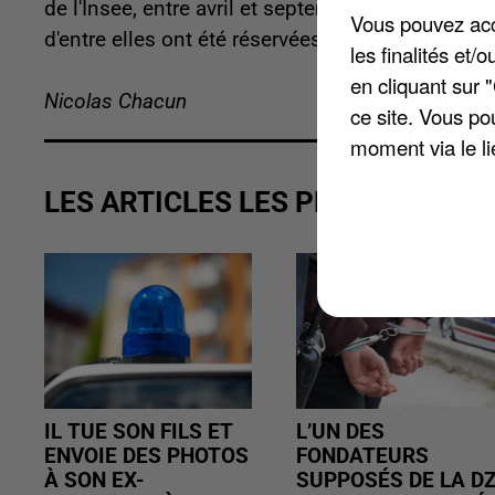
de l'Insee, entre avril et septembre 2025, ils on
Vous pouvez acce
d'entre elles ont été réservées par des touristes h
les finalités et
en cliquant sur 
Nicolas Chacun
ce site. Vous po
moment via le li
LES ARTICLES LES PLUS VUS
IL TUE SON FILS ET
L’UN DES
ENVOIE DES PHOTOS
FONDATEURS
À SON EX-
SUPPOSÉS DE LA D