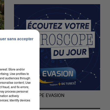
uer sans accepter
erest: Store and/or
tising; Use profiles to
tand audiences through
personalise content; Use
 fraud, and fix errors;
 may process personal
L'HOROSCOPE EVASION
mation actively
-
vices; Identify devices
es