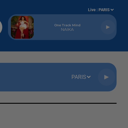
Live :
PARIS
One Track Mind
NAIKA
PARIS