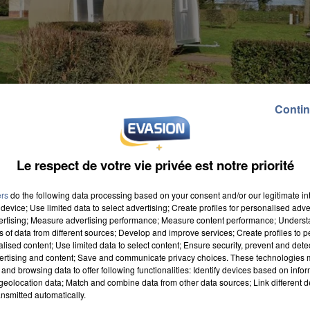
Contin
Le respect de votre vie privée est notre priorité
ers
do the following data processing based on your consent and/or our legitimate int
device; Use limited data to select advertising; Create profiles for personalised adver
vertising; Measure advertising performance; Measure content performance; Unders
ns of data from different sources; Develop and improve services; Create profiles to 
alised content; Use limited data to select content; Ensure security, prevent and detect
artements, vous avez peut-être l'idée de vous mettre
ertising and content; Save and communicate privacy choices. These technologies
and browsing data to offer following functionalities: Identify devices based on infor
mbreux touristes, qui choisissent de dormir en mobile
eolocation data; Match and combine data from other data sources; Link different de
nsmitted automatically.
eine-et-Marne ne sont pas en reste. Selon les chiffr