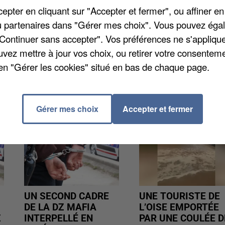
t cumulé plus de 1,1 million de nuitées. Plus de 61%
pter en cliquant sur "Accepter et fermer", ou affiner en
abitant à l'étranger.
/ou partenaires dans "Gérer mes choix". Vous pouvez éga
"Continuer sans accepter". Vos préférences ne s'appliqu
uvez mettre à jour vos choix, ou retirer votre consenteme
en "Gérer les cookies" situé en bas de chaque page.
Gérer mes choix
Accepter et fermer
UN SECOND CADRE
UNE TOURISTE DE
DE LA DZ MAFIA
L’OISE EMPORTÉE
Z
INTERPELLÉ EN
PAR UNE COULÉE D