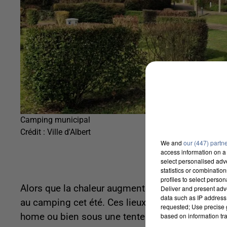
Camping municipal
Crédit :
Ville d'Albert
We and
our (447) partn
access information on a 
select personalised ad
statistics or combinatio
profiles to select person
Alors que la chaleur augmente dans tous les dép
Deliver and present adv
data such as IP address 
au camping cet été. Ces lieux accueillent de no
requested; Use precise g
based on information tra
home ou bien sous une tente. Les campings de S