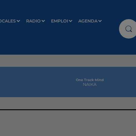
OCALES
RADIO
EMPLOI
AGENDA
One Track Mind
NAIKA