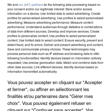
We and
our (447) partners
do the following data processing based on
your consent and/or our legitimate interest: Store and/or access
information on a device; Use limited data to select advertising; Create
profiles for personalised advertising; Use profiles to select personalised
advertising; Measure advertising performance; Measure content
performance; Understand audiences through statistics or combinations
of data from different sources; Develop and improve services; Create
profiles to personalise content; Use profiles to select personalised
content; Use limited data to select content; Ensure security, prevent and
detect fraud, and fix errors; Deliver and present advertising and content;
Save and communicate privacy choices. These technologies may
process personal data such as IP address and browsing data to offer
following functionalities: Identify devices based on information actively
requested; Use precise geolocation data; Match and combine data from
other data sources; Link different devices; Identify devices based on
information transmitted automatically.
APRÈS TOUTES CES CANICULES, LES REFUGES
Vous pouvez accepter en cliquant sur "Accepter
DE FAUNE SAUVAGE SONT...
et fermer", ou affiner en sélectionnant les
finalités et/ou partenaires dans "Gérer mes
choix". Vous pouvez également refuser en
cliquant sur "Continuer sans accepter". Vos