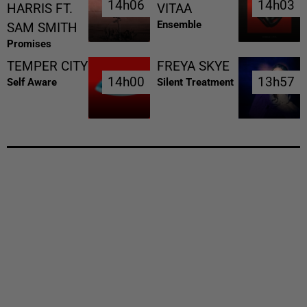
14h06
14h06
14h03
14h03
HARRIS FT.
VITAA
Ensemble
SAM SMITH
Promises
TEMPER CITY
FREYA SKYE
14h00
14h00
13h57
13h57
Self Aware
Silent Treatment