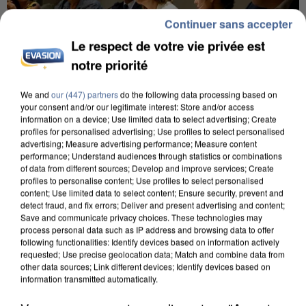
Continuer sans accepter
Le respect de votre vie privée est
notre priorité
We and
our (447) partners
do the following data processing based on
your consent and/or our legitimate interest: Store and/or access
INCENDIES : L’ÎLE-DE-FRANCE LANCE UN ÉLAN
information on a device; Use limited data to select advertising; Create
profiles for personalised advertising; Use profiles to select personalised
DE SOLIDARITÉ AVEC LES...
advertising; Measure advertising performance; Measure content
performance; Understand audiences through statistics or combinations
of data from different sources; Develop and improve services; Create
profiles to personalise content; Use profiles to select personalised
content; Use limited data to select content; Ensure security, prevent and
detect fraud, and fix errors; Deliver and present advertising and content;
Save and communicate privacy choices. These technologies may
process personal data such as IP address and browsing data to offer
following functionalities: Identify devices based on information actively
requested; Use precise geolocation data; Match and combine data from
other data sources; Link different devices; Identify devices based on
information transmitted automatically.