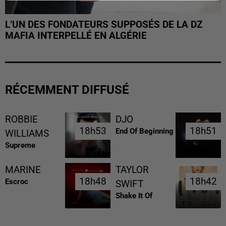
L’UN DES FONDATEURS SUPPOSÉS DE LA DZ
MAFIA INTERPELLÉ EN ALGÉRIE
RÉCEMMENT DIFFUSÉ
ROBBIE
DJO
18h53
18h53
18h51
18h51
End Of Beginning
WILLIAMS
Supreme
MARINE
TAYLOR
18h48
18h48
18h42
18h42
Escroc
SWIFT
Shake It Of