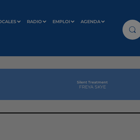
OCALES
RADIO
EMPLOI
AGENDA
Silent Treatment
FREYA SKYE