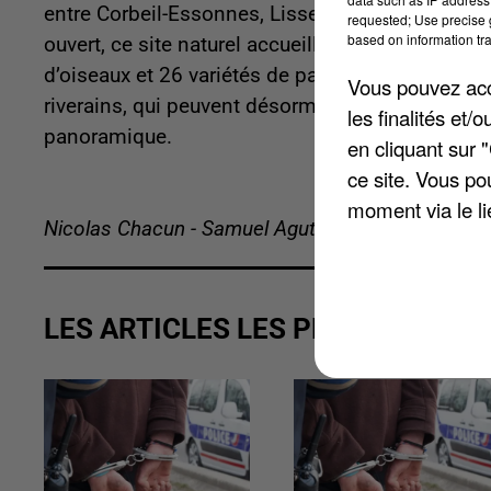
entre Corbeil-Essonnes, Lisses et Villabé, est e
requested; Use precise g
based on information tra
ouvert, ce site naturel accueille désormais une
d’oiseaux et 26 variétés de papillons. L’inaugur
Vous pouvez acce
riverains, qui peuvent désormais profiter de ch
les finalités et
panoramique.
en cliquant sur 
ce site. Vous po
moment via le li
Nicolas Chacun - Samuel Agutter
LES ARTICLES LES PLUS VUS