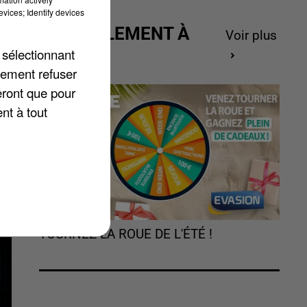
vices; Identify devices
s
ACTUELLEMENT À
Voir plus
es
GAGNER
 sélectionnant
lement refuser
eront que pour
nt à tout
TOURNEZ LA ROUE DE L'ÉTÉ !