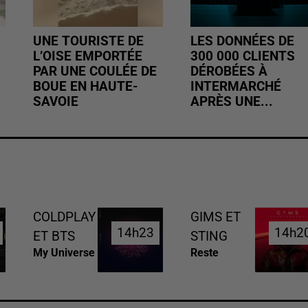
UNE TOURISTE DE
LES DONNÉES DE
L’OISE EMPORTÉE
300 000 CLIENTS
PAR UNE COULÉE DE
DÉROBÉES À
BOUE EN HAUTE-
INTERMARCHÉ
SAVOIE
APRÈS UNE...
COLDPLAY
GIMS ET
14h23
14h23
14h2
14h2
ET BTS
STING
My Universe
Reste