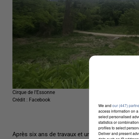
Cirque de l'Essonne
Crédit :
Facebook
We and
our (447) partn
access information on a 
select personalised ad
statistics or combinatio
profiles to select person
Deliver and present adv
Après six ans de travaux et un investissement de 
data such as IP address 