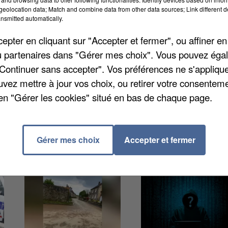
nfin rénové. Longtemps resté une décharge à ciel
eolocation data; Match and combine data from other data sources; Link different de
nsmitted automatically.
 biodiversité impressionnante avec plus de 50 espèce
ation a eu lieu ce samedi, une étape importante pour l
pter en cliquant sur "Accepter et fermer", ou affiner en
emins aménagés et d’un belvédère offrant une vue
/ou partenaires dans "Gérer mes choix". Vous pouvez éga
"Continuer sans accepter". Vos préférences ne s'appliqu
uvez mettre à jour vos choix, ou retirer votre consenteme
en "Gérer les cookies" situé en bas de chaque page.
Gérer mes choix
Accepter et fermer