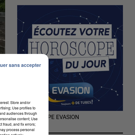
uer sans accepter
erest: Store and/or
tising; Use profiles to
tand audiences through
L'HOROSCOPE EVASION
personalise content; Use
 fraud, and fix errors;
 may process personal
mation actively