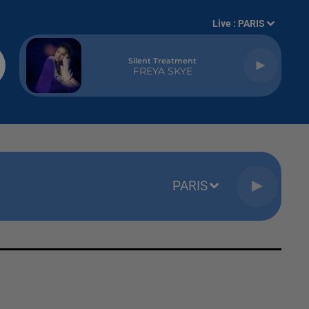
Live :
PARIS
Silent Treatment
FREYA SKYE
PARIS