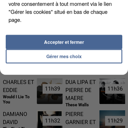
votre consentement à tout moment via le lien
"Gérer les cookies" situé en bas de chaque
page.
L’UN DES FONDATEURS SUPPOSÉS DE LA DZ
MAFIA INTERPELLÉ EN ALGÉRIE
Accepter et fermer
Gérer mes choix
RÉCEMMENT DIFFUSÉ
CHARLES ET
DUA LIPA ET
11h39
11h39
11h36
11h36
EDDIE
PIERRE DE
Would I Lie To
MAERE
You
These Walls
DAMIANO
PIERRE
11h32
11h32
11h29
11h29
DAVID
GARNIER ET