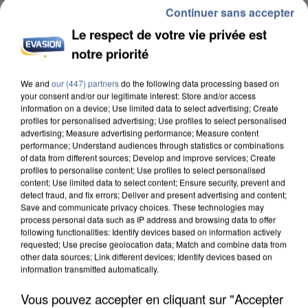
Continuer sans accepter
Le respect de votre vie privée est
notre priorité
We and
our (447) partners
do the following data processing based on
INCENDIES : L’ÎLE-DE-FRANCE LANCE UN ÉLAN
your consent and/or our legitimate interest: Store and/or access
DE SOLIDARITÉ AVEC LES...
information on a device; Use limited data to select advertising; Create
profiles for personalised advertising; Use profiles to select personalised
advertising; Measure advertising performance; Measure content
performance; Understand audiences through statistics or combinations
of data from different sources; Develop and improve services; Create
profiles to personalise content; Use profiles to select personalised
content; Use limited data to select content; Ensure security, prevent and
detect fraud, and fix errors; Deliver and present advertising and content;
Save and communicate privacy choices. These technologies may
process personal data such as IP address and browsing data to offer
following functionalities: Identify devices based on information actively
requested; Use precise geolocation data; Match and combine data from
other data sources; Link different devices; Identify devices based on
information transmitted automatically.
Vous pouvez accepter en cliquant sur "Accepter