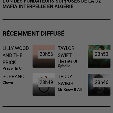
L’UN DES FONDATEURS SUPPOSÉS DE LA DZ
MAFIA INTERPELLÉ EN ALGÉRIE
RÉCEMMENT DIFFUSÉ
LILLY WOOD
TAYLOR
23h56
23h56
23h53
23h53
AND THE
SWIFT
The Fate Of
PRICK
Ophelia
Prayer In C
SOPRANO
TEDDY
23h49
23h49
23h46
23h46
Clown
SWIMS
Mr Know It All