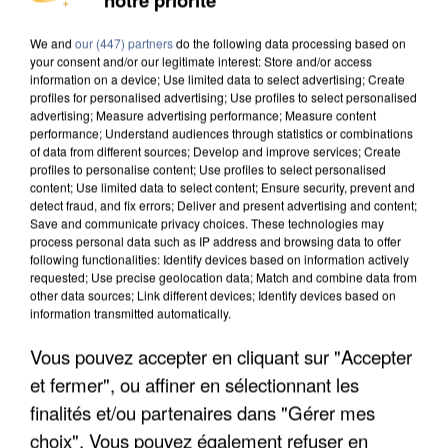
DE FAUNE SAUVAGE SONT...
We and
our (447) partners
do the following data processing based on
your consent and/or our legitimate interest: Store and/or access
information on a device; Use limited data to select advertising; Create
profiles for personalised advertising; Use profiles to select personalised
advertising; Measure advertising performance; Measure content
performance; Understand audiences through statistics or combinations
of data from different sources; Develop and improve services; Create
profiles to personalise content; Use profiles to select personalised
content; Use limited data to select content; Ensure security, prevent and
detect fraud, and fix errors; Deliver and present advertising and content;
Save and communicate privacy choices. These technologies may
process personal data such as IP address and browsing data to offer
following functionalities: Identify devices based on information actively
requested; Use precise geolocation data; Match and combine data from
other data sources; Link different devices; Identify devices based on
information transmitted automatically.
Vous pouvez accepter en cliquant sur "Accepter
L’UN DES FONDATEURS SUPPOSÉS DE LA DZ
et fermer", ou affiner en sélectionnant les
MAFIA INTERPELLÉ EN ALGÉRIE
finalités et/ou partenaires dans "Gérer mes
choix". Vous pouvez également refuser en