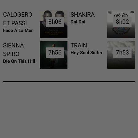
CALOGERO
SHAKIRA
8h06
8h06
8h02
8h02
Dai Dai
ET PASSI
Face A La Mer
SIENNA
TRAIN
7h56
7h56
7h53
7h53
Hey Soul Sister
SPIRO
Die On This Hill