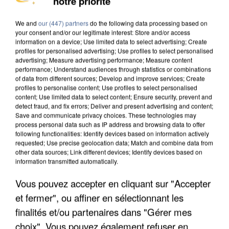
notre priorité
DE SOLIDARITÉ AVEC LES...
We and
our (447) partners
do the following data processing based on
your consent and/or our legitimate interest: Store and/or access
information on a device; Use limited data to select advertising; Create
profiles for personalised advertising; Use profiles to select personalised
advertising; Measure advertising performance; Measure content
performance; Understand audiences through statistics or combinations
of data from different sources; Develop and improve services; Create
profiles to personalise content; Use profiles to select personalised
content; Use limited data to select content; Ensure security, prevent and
detect fraud, and fix errors; Deliver and present advertising and content;
Save and communicate privacy choices. These technologies may
process personal data such as IP address and browsing data to offer
following functionalities: Identify devices based on information actively
requested; Use precise geolocation data; Match and combine data from
other data sources; Link different devices; Identify devices based on
information transmitted automatically.
Vous pouvez accepter en cliquant sur "Accepter
APRÈS TOUTES CES CANICULES, LES REFUGES
et fermer", ou affiner en sélectionnant les
DE FAUNE SAUVAGE SONT...
finalités et/ou partenaires dans "Gérer mes
choix". Vous pouvez également refuser en