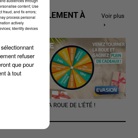
tand audiences through
personalise content; Use
 fraud, and fix errors;
ACTUELLEMENT À
Voir plus
 may process personal
GAGNER
mation actively
vices; Identify devices
 sélectionnant
lement refuser
eront que pour
ns
nt à tout
e
TOURNEZ LA ROUE DE L'ÉTÉ !