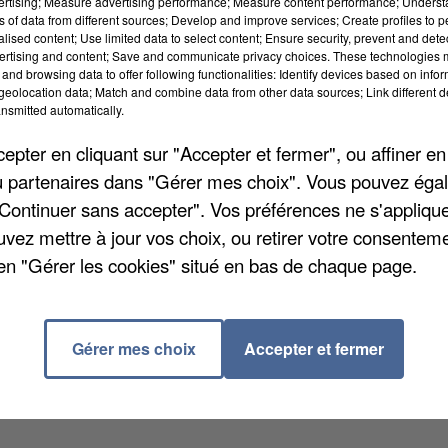
vertising; Measure advertising performance; Measure content performance; Unders
ns of data from different sources; Develop and improve services; Create profiles to 
alised content; Use limited data to select content; Ensure security, prevent and detect
ertising and content; Save and communicate privacy choices. These technologies
and browsing data to offer following functionalities: Identify devices based on infor
eolocation data; Match and combine data from other data sources; Link different de
nsmitted automatically.
pter en cliquant sur "Accepter et fermer", ou affiner en
/ou partenaires dans "Gérer mes choix". Vous pouvez éga
"Continuer sans accepter". Vos préférences ne s'appliqu
 saisies pour rendre service aux Restos du Cœur da
uvez mettre à jour vos choix, ou retirer votre consenteme
 bidons de pétrole pour chauffage à l'antenne local
en "Gérer les cookies" situé en bas de chaque page.
du début de la campagne d'hiver. Le pétrole pouvant
auront le plus besoin. Ces 820 litres de combustibles
La plupart du temps, des contrefaçons de jouets et de
Gérer mes choix
Accepter et fermer
sées aux Restos du Cœur.