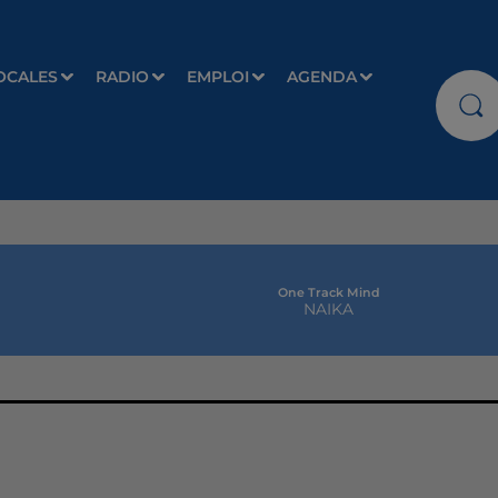
OCALES
RADIO
EMPLOI
AGENDA
One Track Mind
NAIKA