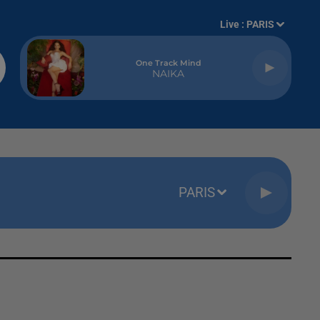
Live :
PARIS
One Track Mind
NAIKA
PARIS