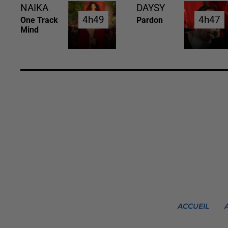
NAIKA
DAYSY
4h49
4h49
4h47
4h47
One Track
Pardon
Mind
ACCUEIL