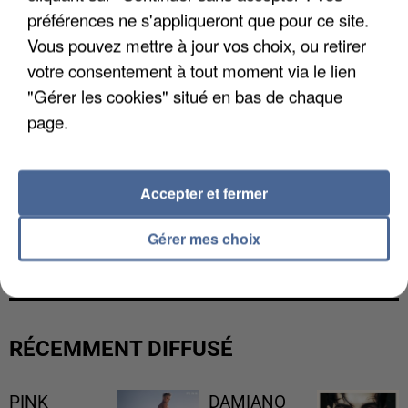
préférences ne s'appliqueront que pour ce site.
Vous pouvez mettre à jour vos choix, ou retirer
votre consentement à tout moment via le lien
"Gérer les cookies" situé en bas de chaque
page.
Accepter et fermer
UN SECOND CADRE DE LA DZ MAFIA
Gérer mes choix
INTERPELLÉ EN ALGÉRIE
RÉCEMMENT DIFFUSÉ
PINK
DAMIANO