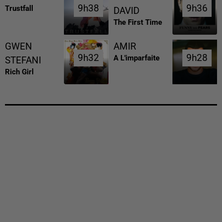
9h38
9h38
9h36
9h36
Trustfall
DAVID
The First Time
GWEN
AMIR
9h32
9h32
9h28
9h28
A L'imparfaite
STEFANI
Rich Girl