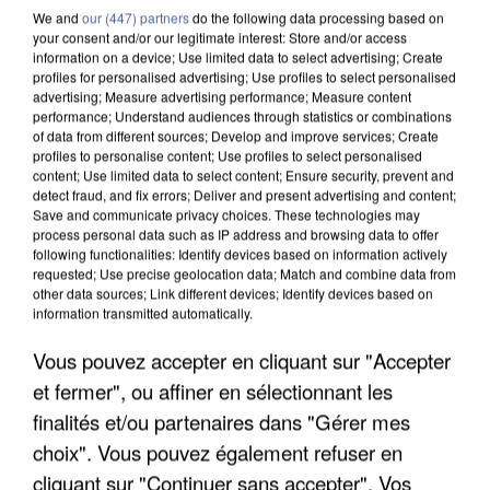
We and
our (447) partners
do the following data processing based on
your consent and/or our legitimate interest: Store and/or access
information on a device; Use limited data to select advertising; Create
profiles for personalised advertising; Use profiles to select personalised
advertising; Measure advertising performance; Measure content
performance; Understand audiences through statistics or combinations
of data from different sources; Develop and improve services; Create
profiles to personalise content; Use profiles to select personalised
content; Use limited data to select content; Ensure security, prevent and
detect fraud, and fix errors; Deliver and present advertising and content;
Save and communicate privacy choices. These technologies may
process personal data such as IP address and browsing data to offer
following functionalities: Identify devices based on information actively
requested; Use precise geolocation data; Match and combine data from
other data sources; Link different devices; Identify devices based on
information transmitted automatically.
L’UN DES FONDATEURS SUPPOSÉS DE LA DZ
Vous pouvez accepter en cliquant sur "Accepter
MAFIA INTERPELLÉ EN ALGÉRIE
et fermer", ou affiner en sélectionnant les
finalités et/ou partenaires dans "Gérer mes
choix". Vous pouvez également refuser en
cliquant sur "Continuer sans accepter". Vos