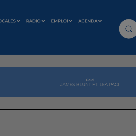
OCALES
RADIO
EMPLOI
AGENDA
Cold
JAMES BLUNT FT. LEA PACI