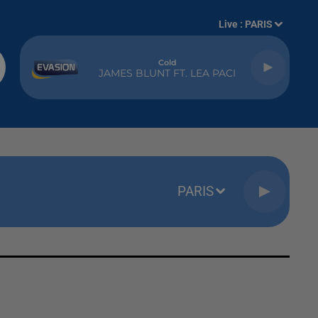
Live :
PARIS
Cold
JAMES BLUNT FT. LEA PACI
PARIS