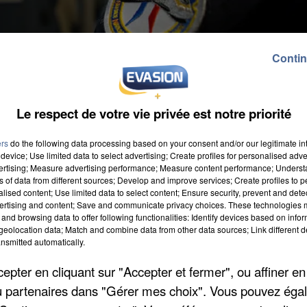
Contin
Le respect de votre vie privée est notre priorité
n'était pas en service mais promenait son chien dans la
ers
do the following data processing based on your consent and/or our legitimate int
ensuite pris la fuite, raconte
Le Parisien
. La victime a
device; Use limited data to select advertising; Create profiles for personalised adver
es interpeller un peu plus tard. Le duo était ivre et a
vertising; Measure advertising performance; Measure content performance; Unders
ns of data from different sources; Develop and improve services; Create profiles to 
ça faisait d'utiliser du gaz lacrymogène ». Seul celui qu
alised content; Use limited data to select content; Ensure security, prevent and detect
. Agé de 23 ans, ce policier qui travaille à l'aéropor
ertising and content; Save and communicate privacy choices. These technologies
and browsing data to offer following functionalities: Identify devices based on infor
eolocation data; Match and combine data from other data sources; Link different de
nsmitted automatically.
pter en cliquant sur "Accepter et fermer", ou affiner en
/ou partenaires dans "Gérer mes choix". Vous pouvez éga