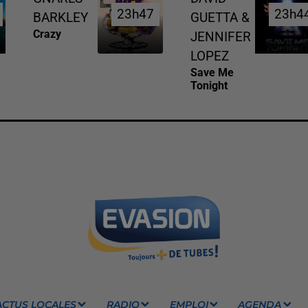
23h47
23h47
23h4
23h4
BARKLEY
GUETTA &
Crazy
JENNIFER
LOPEZ
Save Me
Tonight
ACTUS LOCALES
RADIO
EMPLOI
AGENDA