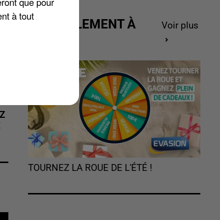
eront que pour
nt à tout
ACTUELLEMENT À
Voir plus
GAGNER
Z
É
TOURNEZ LA ROUE DE L'ÉTÉ !