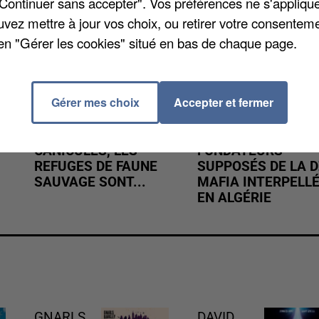
"Continuer sans accepter". Vos préférences ne s'appliqu
uvez mettre à jour vos choix, ou retirer votre consenteme
en "Gérer les cookies" situé en bas de chaque page.
Gérer mes choix
Accepter et fermer
APRÈS TOUTES CES
L’UN DES
CANICULES, LES
FONDATEURS
REFUGES DE FAUNE
SUPPOSÉS DE LA D
SAUVAGE SONT...
MAFIA INTERPELL
EN ALGÉRIE
GNARLS
DAVID