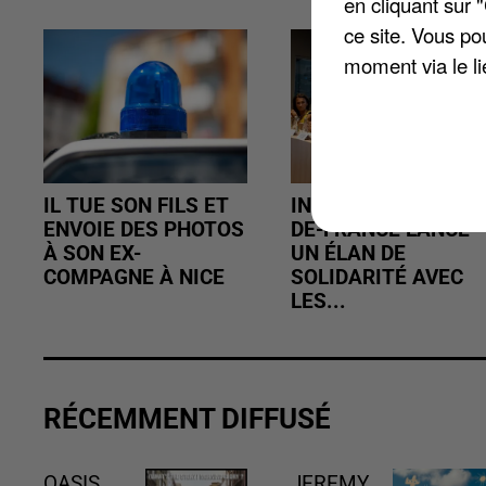
en cliquant sur 
ce site. Vous po
moment via le li
IL TUE SON FILS ET
INCENDIES : L’ÎLE-
ENVOIE DES PHOTOS
DE-FRANCE LANCE
À SON EX-
UN ÉLAN DE
COMPAGNE À NICE
SOLIDARITÉ AVEC
LES...
RÉCEMMENT DIFFUSÉ
OASIS
JEREMY