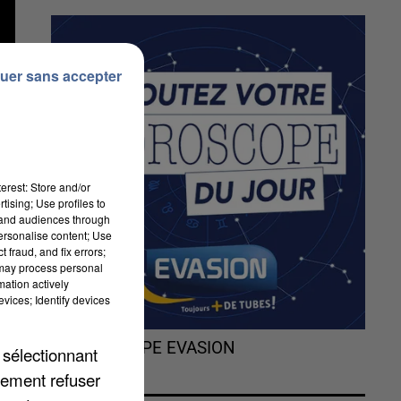
uer sans accepter
erest: Store and/or
tising; Use profiles to
tand audiences through
personalise content; Use
i
 fraud, and fix errors;
t
 may process personal
mation actively
vices; Identify devices
L'HOROSCOPE EVASION
 sélectionnant
lement refuser