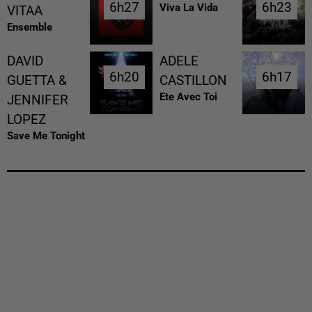
6h27
6h27
6h23
6h23
Viva La Vida
VITAA
Ensemble
DAVID
ADELE
6h20
6h20
6h17
6h17
GUETTA &
CASTILLON
Ete Avec Toi
JENNIFER
LOPEZ
Save Me Tonight