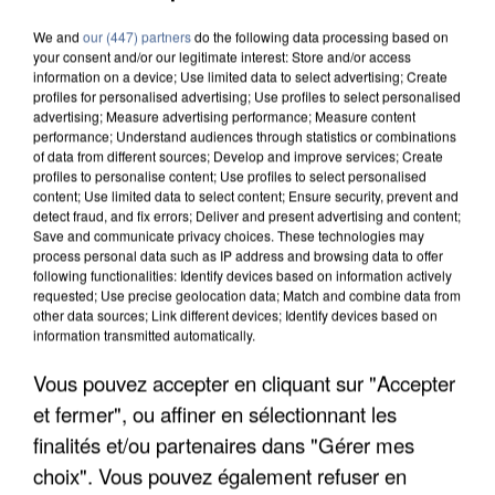
We and
our (447) partners
do the following data processing based on
your consent and/or our legitimate interest: Store and/or access
information on a device; Use limited data to select advertising; Create
profiles for personalised advertising; Use profiles to select personalised
advertising; Measure advertising performance; Measure content
performance; Understand audiences through statistics or combinations
of data from different sources; Develop and improve services; Create
profiles to personalise content; Use profiles to select personalised
content; Use limited data to select content; Ensure security, prevent and
detect fraud, and fix errors; Deliver and present advertising and content;
Save and communicate privacy choices. These technologies may
process personal data such as IP address and browsing data to offer
following functionalities: Identify devices based on information actively
requested; Use precise geolocation data; Match and combine data from
other data sources; Link different devices; Identify devices based on
information transmitted automatically.
L’UN DES FONDATEURS SUPPOSÉS DE LA DZ
MAFIA INTERPELLÉ EN ALGÉRIE
Vous pouvez accepter en cliquant sur "Accepter
et fermer", ou affiner en sélectionnant les
finalités et/ou partenaires dans "Gérer mes
choix". Vous pouvez également refuser en